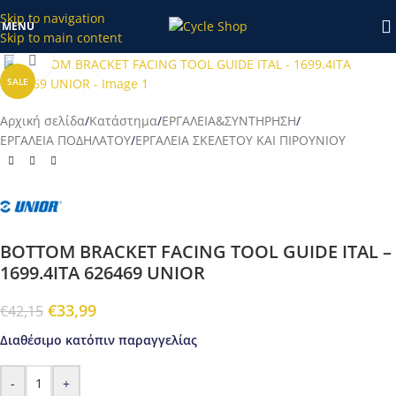
κατάστημα το διάστημα 20/7-27/7 θα επεξεργαστούν απο εμάς
Skip to navigation
MENU
μετά τις 28/7!
Skip to main content
Προβολή
SALE
Αρχική σελίδα
/
Κατάστημα
/
ΕΡΓΑΛΕΙΑ&ΣΥΝΤΗΡΗΣΗ
/
ΕΡΓΑΛΕΙΑ ΠΟΔΗΛΑΤΟΥ
/
ΕΡΓΑΛΕΙΑ ΣΚΕΛΕΤΟΥ ΚΑΙ ΠΙΡΟΥΝΙΟΥ
BOTTOM BRACKET FACING TOOL GUIDE ITAL –
1699.4ITA 626469 UNIOR
€
33,99
€
42,15
Διαθέσιμο κατόπιν παραγγελίας
-
+