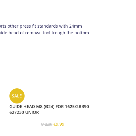
orts other press fit standards with 24mm
guide head of removal tool trough the bottom
SALE
GUIDE HEAD M8 (Ø24) FOR 1625/2BB90
627230 UNIOR
€
9,99
€
12,39