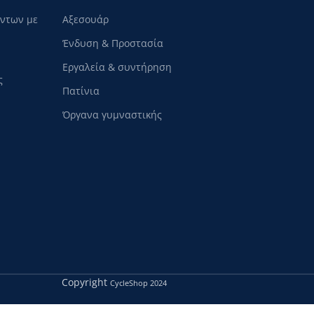
όντων με
Αξεσουάρ
Ένδυση & Προστασία
Εργαλεία & συντήρηση
ς
Πατίνια
Όργανα γυμναστικής
Copyright
CycleShop
2024