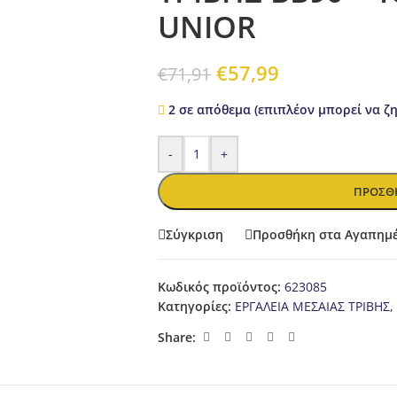
UNIOR
€
57,99
€
71,91
2 σε απόθεμα (επιπλέον μπορεί να ζ
-
+
ΠΡΟΣΘΉ
Σύγκριση
Προσθήκη στα Αγαπημ
Κωδικός προϊόντος:
623085
Κατηγορίες:
ΕΡΓΑΛΕΙΑ ΜΕΣΑΙΑΣ ΤΡΙΒΗΣ
,
Share: