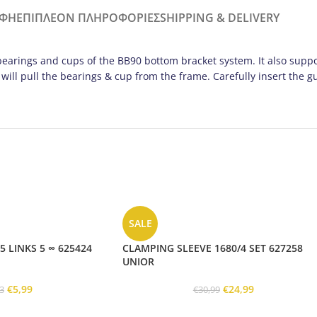
ΑΦΉ
ΕΠΙΠΛΈΟΝ ΠΛΗΡΟΦΟΡΊΕΣ
SHIPPING & DELIVERY
bearings and cups of the BB90 bottom bracket system. It also supp
will pull the bearings & cup from the frame. Carefully insert the 
SALE
5 LINKS 5 ∞ 625424
CLAMPING SLEEVE 1680/4 SET 627258
UNIOR
€
5,99
€
24,99
3
€
30,99