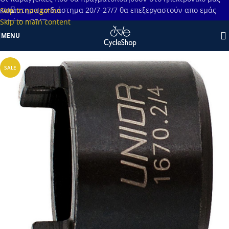
κατάστημα το διάστημα 20/7-27/7 θα επεξεργαστούν απο εμάς
Skip to navigation
μετά τις 28/7!
Skip to main content
MENU
SALE