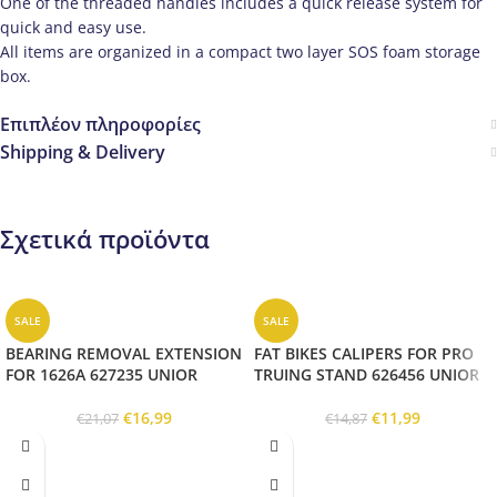
One of the threaded handles includes a quick release system for
quick and easy use.
All items are organized in a compact two layer SOS foam storage
box.
Επιπλέον πληροφορίες
Shipping & Delivery
Σχετικά προϊόντα
SALE
SALE
BEARING REMOVAL EXTENSION
FAT BIKES CALIPERS FOR PRO
FOR 1626A 627235 UNIOR
TRUING STAND 626456 UNIOR
€
16,99
€
11,99
€
21,07
€
14,87