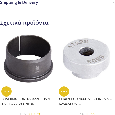
Shipping & Delivery
Σχετικά προϊόντα
SALE
SALE
BUSHING FOR 1604/2PLUS 1
CHAIN FOR 1660/2, 5 LINKS 5 ∞
1/2˝ 627259 UNIOR
625424 UNIOR
€
10,99
€
5,99
€
13,63
€
7,43