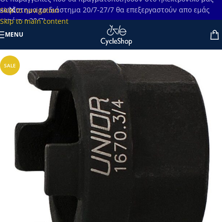
κατάστημα το διάστημα 20/7-27/7 θα επεξεργαστούν απο εμάς
Skip to navigation
μετά τις 28/7!
Skip to main content
MENU
SALE