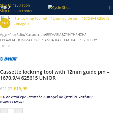
κατάστημα το διάστημα 20/7-27/7 θα επεξεργαστούν απο εμάς
Skip to navigation
MENU
μετά τις 28/7!
Skip to main content
Προβολή
SALE
Αρχική σελίδα
/
Κατάστημα
/
ΕΡΓΑΛΕΙΑ&ΣΥΝΤΗΡΗΣΗ
/
ΕΡΓΑΛΕΙΑ ΠΟΔΗΛΑΤΟΥ
/
ΕΡΓΑΛΕΙΑ ΚΑΣΕΤΑΣ ΚΑΙ ΕΛΕΥΘΕΡΟΥ
Cassette lockring tool with 12mm guide pin –
1670.9/4 625615 UNIOR
€
16,99
€
21,07
6 σε απόθεμα (επιπλέον μπορεί να ζητηθεί κατόπιν
παραγγελίας)