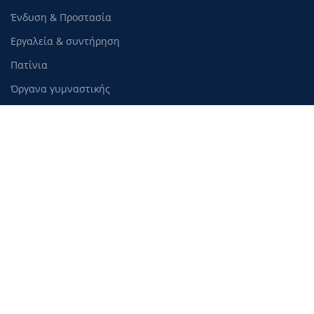
Ένδυση & Προστασία
Εργαλεία & συντήρηση
Πατίνια
Όργανα γυμναστικής