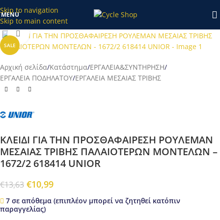
κατάστημα το διάστημα 20/7-27/7 θα επεξεργαστούν απο εμάς
Skip to navigation
MENU
μετά τις 28/7!
Skip to main content
Προβολή
SALE
Αρχική σελίδα
/
Κατάστημα
/
ΕΡΓΑΛΕΙΑ&ΣΥΝΤΗΡΗΣΗ
/
ΕΡΓΑΛΕΙΑ ΠΟΔΗΛΑΤΟΥ
/
ΕΡΓΑΛΕΙΑ ΜΕΣΑΙΑΣ ΤΡΙΒΗΣ
ΚΛΕΙΔΙ ΓΙΑ ΤΗΝ ΠΡΟΣΘΑΦΑΙΡΕΣΗ ΡΟΥΛΕΜΑΝ
ΜΕΣΑΙΑΣ ΤΡΙΒΗΣ ΠΑΛΑΙΟΤΕΡΩΝ ΜΟΝΤΕΛΩΝ –
1672/2 618414 UNIOR
€
10,99
€
13,63
7 σε απόθεμα (επιπλέον μπορεί να ζητηθεί κατόπιν
παραγγελίας)