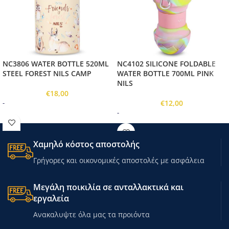
NC3806 WATER BOTTLE 520ML
NC4102 SILICONE FOLDABLE
STEEL FOREST NILS CAMP
WATER BOTTLE 700ML PINK
NILS
€
18,00
€
12,00
-
-
Χαμηλό κόστος αποστολής
Γρήγορες και οικονομικές αποστολές με ασφάλεια
Μεγάλη ποικιλία σε ανταλλακτικά και
εργαλεία
Ανακαλυψτε όλα μας τα προιόντα