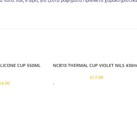
ύα ποτά, έως 8 ώρες για ζεστά ροφήματα Πρόσθετα χαρακτηριστικά:
ILICONE CUP 550ML
NCB10 THERMAL CUP VIOLET NILS 430m
€
17,00
14,00
-