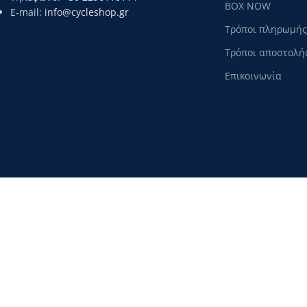
BOX NOW
E-mail:
info@cycleshop.gr
Τρόποι πληρωμής
Τρόποι αποστολή
Επικοινωνία
Αυτός ο ιστότοπος χρησιμοποιεί cookies για την παροχή των υπηρεσιών μας κ