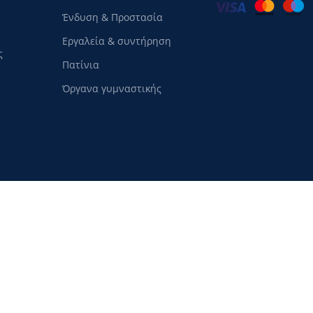
Ένδυση & Προστασία
Εργαλεία & συντήρηση
ς
Πατίνια
Όργανα γυμναστικής
Copyright
CycleShop
2024
αι για την ανάλυση της επισκεψιμότητας. Με τη χρήση αυτού του ιστότοπου, αποδέχ