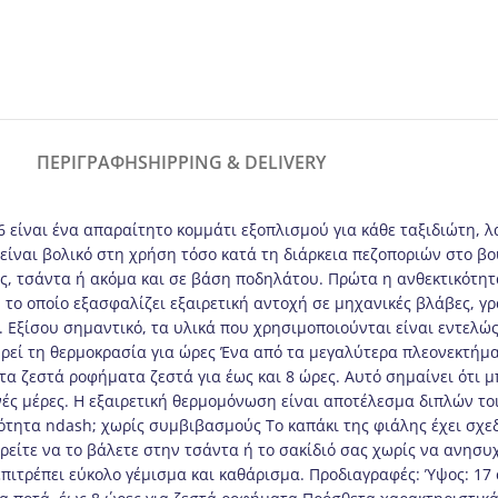
ΠΕΡΙΓΡΑΦΉ
SHIPPING & DELIVERY
6 είναι ένα απαραίτητο κομμάτι εξοπλισμού για κάθε ταξιδιώτη, 
είναι βολικό στη χρήση τόσο κατά τη διάρκεια πεζοποριών στο βο
ης, τσάντα ή ακόμα και σε βάση ποδηλάτου. Πρώτα η ανθεκτικότη
το οποίο εξασφαλίζει εξαιρετική αντοχή σε μηχανικές βλάβες, γρ
 Εξίσου σημαντικό, τα υλικά που χρησιμοποιούνται είναι εντελώς
ηρεί τη θερμοκρασία για ώρες Ένα από τα μεγαλύτερα πλεονεκτήμ
ι τα ζεστά ροφήματα ζεστά για έως και 8 ώρες. Αυτό σημαίνει ότι 
ρινές μέρες. Η εξαιρετική θερμομόνωση είναι αποτέλεσμα διπλών
ότητα ndash; χωρίς συμβιβασμούς Το καπάκι της φιάλης έχει σχε
είτε να το βάλετε στην τσάντα ή το σακίδιό σας χωρίς να ανησυχε
πιτρέπει εύκολο γέμισμα και καθάρισμα. Προδιαγραφές: Ύψος: 17 