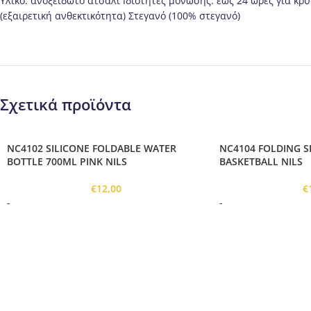
Υλικό: ανοξείδωτο ατσάλι Ιδιότητες μόνωσης: έως 24 ώρες για κρ
(εξαιρετική ανθεκτικότητα) Στεγανό (100% στεγανό)
Σχετικά προϊόντα
NC4102 SILICONE FOLDABLE WATER
NC4104 FOLDING S
BOTTLE 700ML PINK NILS
BASKETBALL NILS
€
12,00
€
-
-