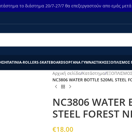
τάστημα το διάστημα 20/7-27/7 θα επεξεργαστούν απο εμάς μετά τ
ΗΣΗ
ΠΑΤΙΝΙΑ-ROLLERS-SKATEBOARDS
ΟΡΓΑΝΑ ΓΥΜΝΑΣΤΙΚΗΣ
ΕΞΟΠΛΙΣΜΟΣ 
Αρχική σελίδα
/
Κατάστημα
/
ΕΞΟΠΛΙΣΜΟΣ
NC3806 WATER BOTTLE 520ML STEEL F
NC3806 WATER 
STEEL FOREST N
€
18,00