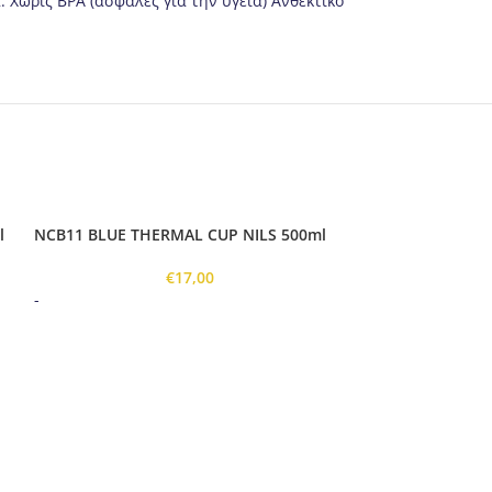
 Χωρίς BPA (ασφαλές για την υγεία) Ανθεκτικό
l
NCB11 BLUE THERMAL CUP NILS 500ml
€
17,00
-