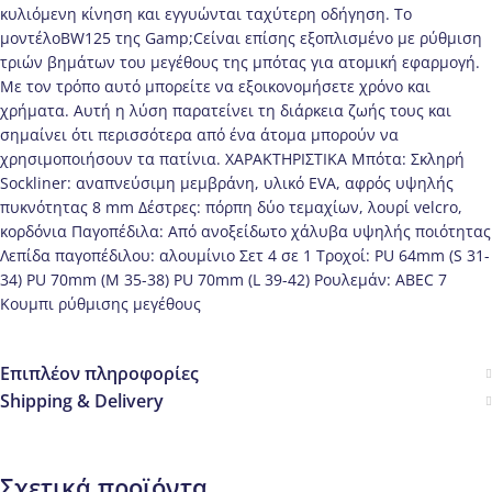
κυλιόμενη κίνηση και εγγυώνται ταχύτερη οδήγηση. Το
μοντέλοBW125 της Gamp;Cείναι επίσης εξοπλισμένο με ρύθμιση
τριών βημάτων του μεγέθους της μπότας για ατομική εφαρμογή.
Με τον τρόπο αυτό μπορείτε να εξοικονομήσετε χρόνο και
χρήματα. Αυτή η λύση παρατείνει τη διάρκεια ζωής τους και
σημαίνει ότι περισσότερα από ένα άτομα μπορούν να
χρησιμοποιήσουν τα πατίνια. ΧΑΡΑΚΤΗΡΙΣΤΙΚΑ Μπότα: Σκληρή
Sockliner: αναπνεύσιμη μεμβράνη, υλικό EVA, αφρός υψηλής
πυκνότητας 8 mm Δέστρες: πόρπη δύο τεμαχίων, λουρί velcro,
κορδόνια Παγοπέδιλα: Από ανοξείδωτο χάλυβα υψηλής ποιότητας
Λεπίδα παγοπέδιλου: αλουμίνιο Σετ 4 σε 1 Τροχοί: PU 64mm (S 31-
34) PU 70mm (M 35-38) PU 70mm (L 39-42) Ρουλεμάν: ABEC 7
Κουμπι ρύθμισης μεγέθους
Επιπλέον πληροφορίες
Shipping & Delivery
Σχετικά προϊόντα