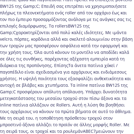
BW125 της Gamp;C; Επειδή σας επιτρέπει να χρησιμοποιήσετε
πλήρως τα πλεονεκτήματα ενός roller από τον αρχάριο έως και
τον πιο έμπειρο προσαρμόζοντας ανάλογα με τις ανάγκες σας τις
επιλογές διαμόρφωσης. Τα rollersBW125 της
Gamp;Cχαρακτηρίζονται από πολύ καλές ιδιότητες. Με ιμάντα
velcro, πόρπες, κορδόνια αλλά και σκελετό αλουμινίου στην βάση
των τροχών μας προσφέρουν ασφάλεια κατά την εφαρμογή και
την χρήση τους. Όλα αυτά κάνουν το μοντέλο να αποδίδει καλά
σε όλες τις συνθήκες, παρέχοντας αξέχαστη εμπειρία κατά τη
διάρκεια της προπόνησης. ΕπίσηςΤα άνετα πατίνια χόκεϊ /
παγοπέδιλο είναι σχεδιασμένα για αρχάριους και ενδιάμεσους
χρήστες. Η υψηλή ποιότητα τους εξασφαλίζει ανθεκτικότητα και
αντοχή σε βλάβες και χτυπήματα. Τα inline πατίνια BW125 της
Gamp;C προσφέρουν απόλυτη απόλαυση. Υπάρχει δυνατότητα
μετεγκατάστασης του μεσαίου τροχού στον πίσω άξονα και τα
inline πατίνια αλλάζουν σε Rollers. Αυτή η λύση θα βοηθήσει
τους αρχάριους να κάνουν τα πρώτα βήματα σε αυτό το άθλημα.
Με τη σειρά του, η τοποθέτηση πρόσθετου τροχού στον
μπροστινό άξονα αλλάζει το προϊόν σε άλλης μορφής Roller. Με
τη σειρά τους, οι τροχοί και τα ρουλεμάνABEC7μειώνουν την