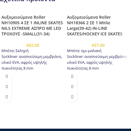
Αυξομειούμενα Roller
Αυξομειούμενα Roller
NH10905 4 ΣΕ 1 INLINE SKATES
NH18366 2 ΣΕ 1 Μπλε
NILS EXTREME ΑΣΠΡΟ ΜΕ LED
Large(39-42) IN-LINE
ΤΡΟΧΟΥΣ -SMALL(31-34)
SKATES/HOCKEY ICE SKATES
€
82,00
€
57,00
Μπότα: Σκληρή
Μπότα: ημι-μαλακή
Sockliner: αναπνεύσιμη μεμβράνη,
Sockliner: αναπνεύσιμη μεμβράνη,
υλικό EVA, αφρός υψηλής
υλικό EVA, αφρός υψηλής
πυκνότητας 8 mm
πυκνότητας 8 mm
Δέστρες: πόρπη δύο τεμαχίων,
Δέστρες: πόρπη δύο τεμαχίων,
λουρί velcro, κορδόνια
λουρί velcro, κορδόνια
Παγοπέδιλα: Από ανοξείδωτο
Παγοπέδιλα: Από ανοξείδωτο
χάλυβα υψηλής ποιότητας
χάλυβα υψηλής ποιότητας
Λεπίδα παγοπέδιλου: αλουμίνιο
Λεπίδα παγοπέδιλου: αλουμίνιο
Τροχοί LED: PU 64mm / 82Α (S 31-
Τροχοί: PU 72mm/82A (L)
34)
Ρουλεμάν: ABEC 7
Ρουλεμάν: ABEC 7
Κουμπί προσαρμογής μεγέθους
Κουμπι ρύθμισης μεγέθους