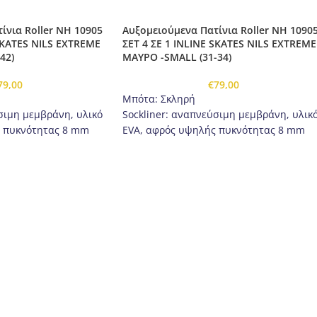
ίνια Roller NH 10905
Αυξομειούμενα Πατίνια Roller NH 1090
 SKATES NILS EXTREME
ΣΕΤ 4 ΣΕ 1 INLINE SKATES NILS EXTREME
42)
ΜΑΥΡΟ -SMALL (31-34)
79,00
€
79,00
Μπότα: Σκληρή
σιμη μεμβράνη, υλικό
Sockliner: αναπνεύσιμη μεμβράνη, υλικ
ς πυκνότητας 8 mm
EVA, αφρός υψηλής πυκνότητας 8 mm
 τεμαχίων, λουρί
Δέστρες: πόρπη δύο τεμαχίων, λουρί
velcro, κορδόνια
νοξείδωτο χάλυβα
Παγοπέδιλα: Από ανοξείδωτο χάλυβα
υψηλής ποιότητας
υ: αλουμίνιο
Λεπίδα παγοπέδιλου: αλουμίνιο
2Α (L 39-42)
Τροχοί: PU 64mm / 82Α (S 31-34)
εγέθους
Ρουλεμάν: ABEC 7
Κουμπι ρύθμισης μεγέθους