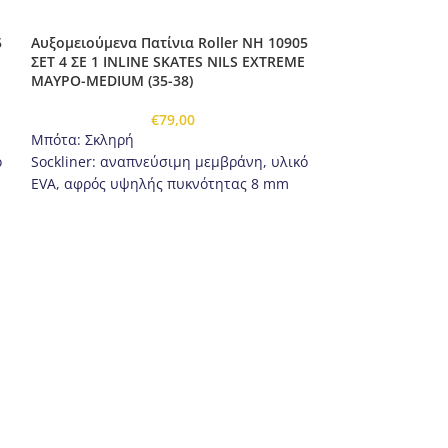
5
Αυξομειούμενα Πατίνια Roller NH 10905
ΣΕΤ 4 ΣΕ 1 INLINE SKATES NILS EXTREME
ΜΑΥΡΟ-MEDIUM (35-38)
€
79,00
Μπότα: Σκληρή
ό
Sockliner: αναπνεύσιμη μεμβράνη, υλικό
EVA, αφρός υψηλής πυκνότητας 8 mm
Δέστρες: πόρπη δύο τεμαχίων, λουρί
velcro, κορδόνια
Παγοπέδιλα: Από ανοξείδωτο χάλυβα
υψηλής ποιότητας
Λεπίδα παγοπέδιλου: αλουμίνιο
Αυξομειούμενα 
ΣΕΤ 4 ΣΕ 1 INLI
Τροχοί: PU 72mm / 82Α (M 35-38)
ΡΟΖ -LARGE (39-
Ρουλεμάν: ABEC 7
Κουμπι ρύθμισης μεγέθους
Μπότα: Σκληρή
Sockliner: αναπ