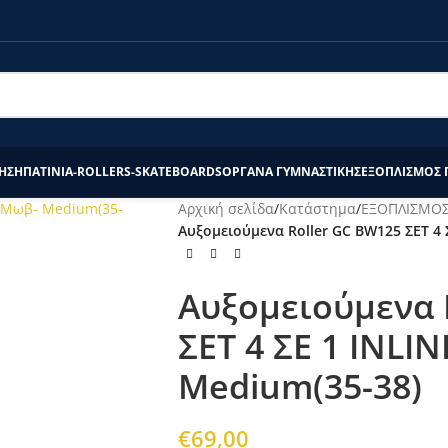
τάστημα το διάστημα 20/7-27/7 θα επεξεργαστούν απο εμάς μετά τ
ΗΣΗ
ΠΑΤΙΝΙΑ-ROLLERS-SKATEBOARDS
ΟΡΓΑΝΑ ΓΥΜΝΑΣΤΙΚΗΣ
ΕΞΟΠΛΙΣΜΟΣ 
Αρχική σελίδα
/
Κατάστημα
/
ΕΞΟΠΛΙΣΜΟΣ
Αυξομειούμενα Roller GC BW125 ΣΕΤ 4 
Αυξομειούμενα 
ΣΕΤ 4 ΣΕ 1 INLI
Medium(35-38)
€
69,00