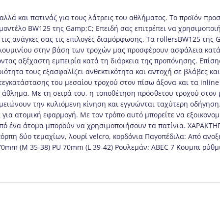
 αλλά και πατινάζ για τους λάτρεις του αθλήματος. Το προϊόν προ
τε μοντέλο BW125 της Gamp;C; Επειδή σας επιτρέπει να χρησιμοποι
 τις ανάγκες σας τις επιλογές διαμόρφωσης. Τα rollersBW125 της
ό αλουμινίου στην βάση των τροχών μας προσφέρουν ασφάλεια κατ
οντας αξέχαστη εμπειρία κατά τη διάρκεια της προπόνησης. Επίσης
ιότητα τους εξασφαλίζει ανθεκτικότητα και αντοχή σε βλάβες και
κατάστασης του μεσαίου τροχού στον πίσω άξονα και τα inline π
 άθλημα. Με τη σειρά του, η τοποθέτηση πρόσθετου τροχού στον 
C7μειώνουν την κυλιόμενη κίνηση και εγγυώνται ταχύτερη οδήγησ
για ατομική εφαρμογή. Με τον τρόπο αυτό μπορείτε να εξοικονομ
 από ένα άτομα μπορούν να χρησιμοποιήσουν τα πατίνια. ΧΑΡΑΚΤΗ
όρπη δύο τεμαχίων, λουρί velcro, κορδόνια Παγοπέδιλα: Από ανο
U 70mm (M 35-38) PU 70mm (L 39-42) Ρουλεμάν: ABEC 7 Κουμπι ρύθ