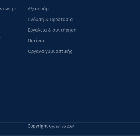
όντων με
Αξεσουάρ
Ένδυση & Προστασία
Εργαλεία & συντήρηση
ς
Πατίνια
Όργανα γυμναστικής
Copyright
CycleShop
2024