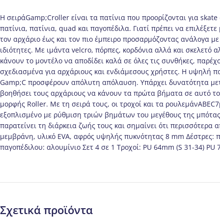
Η σειράGamp;Croller είναι τα πατίνια που προορίζονται για skate
πατίνια, πατίνια, quad και παγοπέδιλα. Γιατί πρέπει να επιλέξε
τον αρχάριο έως και τον πιο έμπειρο προσαρμόζοντας ανάλογα με
ιδιότητες. Με ιμάντα velcro, πόρπες, κορδόνια αλλά και σκελετ
κάνουν το μοντέλο να αποδίδει καλά σε όλες τις συνθήκες, παρέχ
σχεδιασμένα για αρχάριους και ενδιάμεσους χρήστες. Η υψηλή πο
Gamp;C προσφέρουν απόλυτη απόλαυση. Υπάρχει δυνατότητα μετεγ
βοηθήσει τους αρχάριους να κάνουν τα πρώτα βήματα σε αυτό το
μορφής Roller. Με τη σειρά τους, οι τροχοί και τα ρουλεμάνABE
εξοπλισμένο με ρύθμιση τριών βημάτων του μεγέθους της μπότας 
παρατείνει τη διάρκεια ζωής τους και σημαίνει ότι περισσότερα
μεμβράνη, υλικό EVA, αφρός υψηλής πυκνότητας 8 mm Δέστρες: π
παγοπέδιλου: αλουμίνιο Σετ 4 σε 1 Τροχοί: PU 64mm (S 31-34) P
Σχετικά προϊόντα