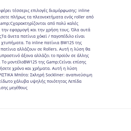
σφέρει τέσσερις επιλογές διαμόρφωσης: inline
ήσετε πλήρως τα πλεονεκτήματα ενός roller από
 Gamp;Cχαρακτηρίζονται από πολύ καλές
ά την εφαρμογή και την χρήση τους. Όλα αυτά
Τα άνετα πατίνια χόκεϊ / παγοπέδιλο είναι
 χτυπήματα. Τα inline πατίνια BW125 της
ατίνια αλλάζουν σε Rollers. Αυτή η λύση θα
μπροστινό άξονα αλλάζει το προϊόν σε άλλης
η. Το μοντέλοBW125 της Gamp;Cείναι επίσης
ήσετε χρόνο και χρήματα. Αυτή η λύση
ΡΙΣΤΙΚΑ Μπότα: Σκληρή Sockliner: αναπνεύσιμη
ξείδωτο χάλυβα υψηλής ποιότητας Λεπίδα
μισης μεγέθους