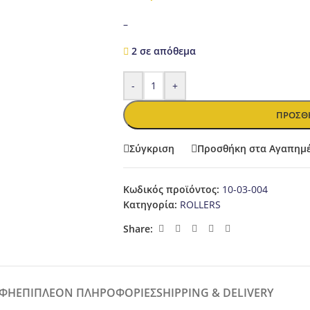
–
2 σε απόθεμα
-
+
ΠΡΟΣΘΉ
Σύγκριση
Προσθήκη στα Αγαπημ
Κωδικός προϊόντος:
10-03-004
Κατηγορία:
ROLLERS
Share:
ΑΦΉ
ΕΠΙΠΛΈΟΝ ΠΛΗΡΟΦΟΡΊΕΣ
SHIPPING & DELIVERY