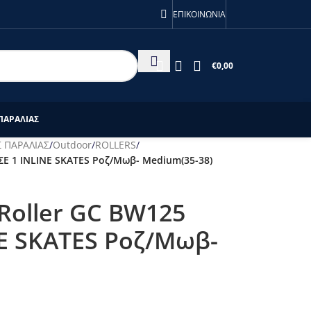
ις 28/7!
ΕΠΙΚΟΙΝΩΝΙΑ
€
0,00
ΠΑΡΑΛΙΑΣ
 ΠΑΡΑΛΙΑΣ
/
Outdoor
/
ROLLERS
/
ΣΕ 1 INLINE SKATES Ροζ/Μωβ- Medium(35-38)
Roller GC BW125
NE SKATES Ροζ/Μωβ-