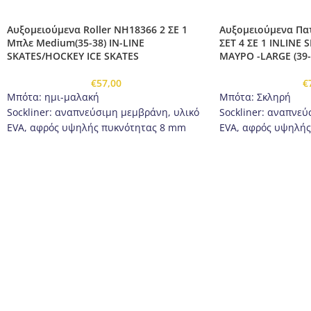
Αυξομειούμενα Roller NH18366 2 ΣΕ 1
Αυξομειούμενα Πατ
Μπλε Medium(35-38) IN-LINE
ΣΕΤ 4 ΣΕ 1 INLINE
SKATES/HOCKEY ICE SKATES
ΜΑΥΡΟ -LARGE (39-
€
57,00
€
Μπότα: ημι-μαλακή
Μπότα: Σκληρή
Sockliner: αναπνεύσιμη μεμβράνη, υλικό
Sockliner: αναπνεύ
EVA, αφρός υψηλής πυκνότητας 8 mm
EVA, αφρός υψηλή
Δέστρες: πόρπη δύο τεμαχίων, λουρί
Δέστρες: πόρπη δύο
velcro, κορδόνια
velcro, κορδόνια
Παγοπέδιλα: Από ανοξείδωτο χάλυβα
Παγοπέδιλα: Από α
υψηλής ποιότητας
υψηλής ποιότητας
Λεπίδα παγοπέδιλου: αλουμίνιο
Λεπίδα παγοπέδιλο
Τροχοί: PU 70mm / 82A (Μ)
Τροχοί: PU 76mm / 8
Ρουλεμάν: ABEC 7
Ρουλεμάν: ABEC 7
Κουμπί προσαρμογής μεγέθους
Κουμπι ρύθμισης μ