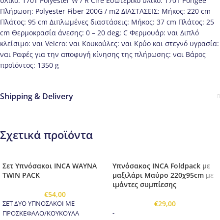
υλικό: 170T Polyester W / R Cire Εσωτερικό υλικό: 170T Pongee
Πλήρωση: Polyester Fiber 200G / m2 ΔΙΑΣΤΑΣΕΙΣ: Μήκος: 220 cm
Πλάτος: 95 cm Διπλωμένες διαστάσεις: Μήκος: 37 cm Πλάτος: 25
cm Θερμοκρασία άνεσης: 0 – 20 deg; C Φερμουάρ: ναι Διπλό
κλείσιμο: ναι Velcro: ναι Κουκούλες: ναι Κρύο και στεγνό υγρασία:
ναι Ραφές για την αποφυγή κίνησης της πλήρωσης: ναι Βάρος
προϊόντος: 1350 g
Shipping & Delivery
Σχετικά προϊόντα
Σετ Υπνόσακοι INCA WAYNA
Υπνόσακος INCA Foldpack με
TWIN PACK
μαξιλάρι Μαύρο 220χ95cm με
ιμάντες συμπίεσης
€
54,00
€
29,00
ΣΕΤ ΔΥΟ ΥΠΝΟΣΑΚΟΙ ΜΕ
-
ΠΡΟΣΚΕΦΑΛΟ/ΚΟΥΚΟΥΛΑ