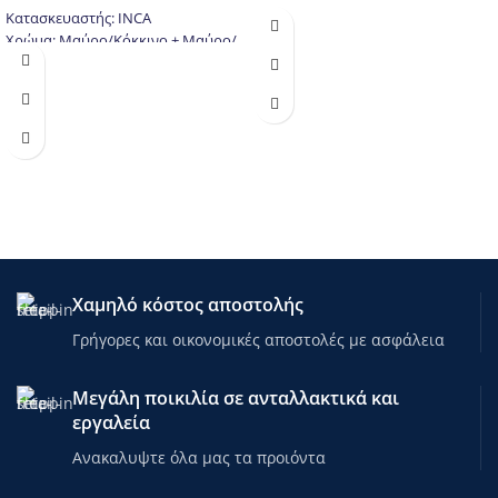
Κατασκευαστής: INCA
Χρώμα: Μαύρο/Κόκκινο + Μαύρο/
Μπλε
Γέμιση/Filling: Polyester Fiber
250G/m2, 1 LayerFilling
Εξωτερικό Ύφασμα: 170T Polyester
Εσωτερικό Ύφασμα: 190T Pongee
Θερμοκρασία: 5~15℃
Διαστάσεις:210 (180+30)×70 cm ο
καθένας
Κλείσιμο με Velcro.
Κορδόνι στο προσκέφαλο για τη
μετατροπή του σε κουκούλα.
Χαμηλό κόστος αποστολής
Σάκοι μεταφοράς
συμπεριλαμβάνονται
Γρήγορες και οικονομικές αποστολές με ασφάλεια
Ένα επιπλέον πλεονέκτημα του
υπνόσακου WAYNA της INCA είναι
Μεγάλη ποικιλία σε ανταλλακτικά και
ότι μπορείτε να τους
εργαλεία
χρησιμοποιήσετε ανεξάρτητα τον
έναν από τον άλλο ή να τους
Ανακαλυψτε όλα μας τα προιόντα
ενώσετε με φερμουάρ
μετατρέποντας σε έναν διπλό!!!!