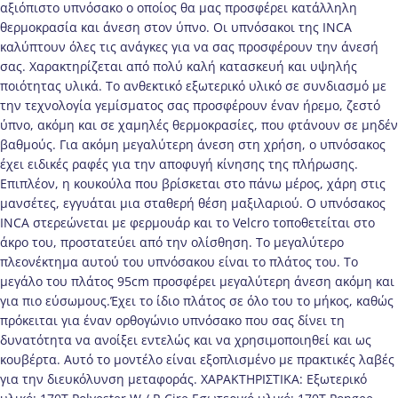
αξιόπιστο υπνόσακο ο οποίος θα μας προσφέρει κατάλληλη
θερμοκρασία και άνεση στον ύπνο. Οι υπνόσακοι της INCA
καλύπτουν όλες τις ανάγκες για να σας προσφέρουν την άνεσή
σας. Χαρακτηρίζεται από πολύ καλή κατασκευή και υψηλής
ποιότητας υλικά. Το ανθεκτικό εξωτερικό υλικό σε συνδιασμό με
την τεχνολογία γεμίσματος σας προσφέρουν έναν ήρεμο, ζεστό
ύπνο, ακόμη και σε χαμηλές θερμοκρασίες, που φτάνουν σε μηδέν
βαθμούς. Για ακόμη μεγαλύτερη άνεση στη χρήση, ο υπνόσακος
έχει ειδικές ραφές για την αποφυγή κίνησης της πλήρωσης.
Επιπλέον, η κουκούλα που βρίσκεται στο πάνω μέρος, χάρη στις
μανσέτες, εγγυάται μια σταθερή θέση μαξιλαριού. Ο υπνόσακος
INCA στερεώνεται με φερμουάρ και το Velcro τοποθετείται στο
άκρο του, προστατεύει από την ολίσθηση. Το μεγαλύτερο
πλεονέκτημα αυτού του υπνόσακου είναι το πλάτος του. Το
μεγάλο του πλάτος 95cm προσφέρει μεγαλύτερη άνεση ακόμη και
για πιο εύσωμους.Έχει το ίδιο πλάτος σε όλο του το μήκος, καθώς
πρόκειται για έναν ορθογώνιο υπνόσακο που σας δίνει τη
δυνατότητα να ανοίξει εντελώς και να χρησιμοποιηθεί και ως
κουβέρτα. Αυτό το μοντέλο είναι εξοπλισμένο με πρακτικές λαβές
για την διευκόλυνση μεταφοράς. ΧΑΡΑΚΤΗΡΙΣΤΙΚΑ: Εξωτερικό