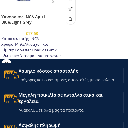
Υπνόσακος INCA Apu I
Blue/Light Grey
€
17,50
Κατασκευαστής: INCA
Χρώμα: Μπλε/Ανοιχτό Γκρι
Γέμιση: Polyester Fiber 250G/m2
Εξωτερικό Ύφασμα: 190T Polyester
W/P
Εσωτερικό Ύφασμα: 190T Pongee
Χαμηλό κόστος αποστολής
Θερμοκρασία Άνεσης: +5°C
Θερμοκρασία Οριακή: 0°C
Γρήγορες και οικονομικές αποστολές με ασφάλεια
Θερμοκρασία Μέγιστη: +15°C
Διαστάσεις:
Μεγάλη ποικιλία σε ανταλλακτικά και
Mήκος: 210cm
εργαλεία
Πλάτος: 50-75cm
Ανακαλυψτε όλα μας τα προιόντα
Ασφαλής πληρωμή