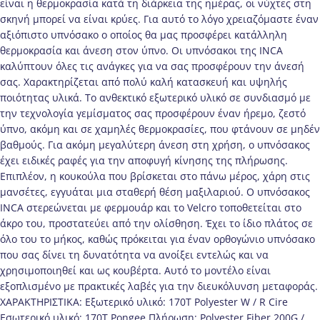
είναι η θερμοκρασία κατά τη διάρκεια της ημέρας, οι νύχτες στη
σκηνή μπορεί να είναι κρύες. Για αυτό το λόγο χρειαζόμαστε έναν
αξιόπιστο υπνόσακο ο οποίος θα μας προσφέρει κατάλληλη
θερμοκρασία και άνεση στον ύπνο. Οι υπνόσακοι της INCA
καλύπτουν όλες τις ανάγκες για να σας προσφέρουν την άνεσή
σας. Χαρακτηρίζεται από πολύ καλή κατασκευή και υψηλής
ποιότητας υλικά. Το ανθεκτικό εξωτερικό υλικό σε συνδιασμό με
την τεχνολογία γεμίσματος σας προσφέρουν έναν ήρεμο, ζεστό
ύπνο, ακόμη και σε χαμηλές θερμοκρασίες, που φτάνουν σε μηδέν
βαθμούς. Για ακόμη μεγαλύτερη άνεση στη χρήση, ο υπνόσακος
έχει ειδικές ραφές για την αποφυγή κίνησης της πλήρωσης.
Επιπλέον, η κουκούλα που βρίσκεται στο πάνω μέρος, χάρη στις
μανσέτες, εγγυάται μια σταθερή θέση μαξιλαριού. Ο υπνόσακος
INCA στερεώνεται με φερμουάρ και το Velcro τοποθετείται στο
άκρο του, προστατεύει από την ολίσθηση. Έχει το ίδιο πλάτος σε
όλο του το μήκος, καθώς πρόκειται για έναν ορθογώνιο υπνόσακο
που σας δίνει τη δυνατότητα να ανοίξει εντελώς και να
χρησιμοποιηθεί και ως κουβέρτα. Αυτό το μοντέλο είναι
εξοπλισμένο με πρακτικές λαβές για την διευκόλυνση μεταφοράς.
ΧΑΡΑΚΤΗΡΙΣΤΙΚΑ: Εξωτερικό υλικό: 170T Polyester W / R Cire
Εσωτερικό υλικό: 170T Pongee Πλήρωση: Polyester Fiber 200G /