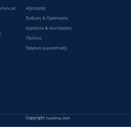
όντων με
Αξεσουάρ
Ένδυση & Προστασία
Εργαλεία & συντήρηση
ς
Πατίνια
Όργανα γυμναστικής
Copyright
CycleShop
2024