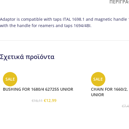
ΠΕΡΙΓΡ
Adaptor is compatible with taps ITAL 1698.1 and magnetic handle 1
with the handle for reamers and taps 1694/4BI.
Σχετικά προϊόντα
SALE
SALE
BUSHING FOR 1680/4 627255 UNIOR
CHAIN FOR 1660/2, 
UNIOR
€
12,99
€
16,11
€
7,4