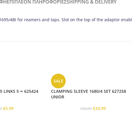
ΑΦΉ
ΕΠΙΠΛΈΟΝ ΠΛΗΡΟΦΟΡΊΕΣ
SHIPPING & DELIVERY
695/4BI for reamers and taps. Slot on the top of the adaptor enabl
SALE
5 LINKS 5 ∞ 625424
CLAMPING SLEEVE 1680/4 SET 627258
UNIOR
€
5,99
€
24,99
3
€
30,99