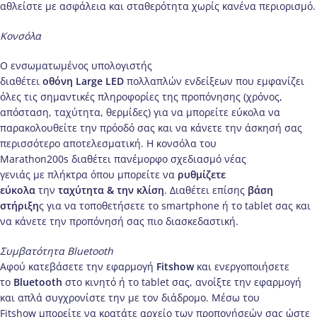
αθλείστε με ασφάλεια και σταθερότητα χωρίς κανένα περιορισμό.
Κονσόλα
O ενσωματωμένος υπολογιστής
διαθέτει
οθόνη
Large
LED
πολλαπλών ενδείξεων που εμφανίζει
όλες τις σημαντικές πληροφορίες της προπόνησης (χρόνος,
απόσταση, ταχύτητα, θερμίδες) για να μπορείτε εύκολα να
παρακολουθείτε την πρόοδό σας και να κάνετε την άσκησή σας
περισσότερο αποτελεσματική. Η κονσόλα του
Marathon200s διαθέτει πανέμορφο σχεδιασμό νέας
γενιάς με πλήκτρα όπου μπορείτε να
ρυθμίζετε
εύκολα
την
ταχύτητα & την κλίση
. Διαθέτει επίσης
βάση
στήριξη
ς για να τοποθετήσετε το smartphone ή το tablet σας και
να κάνετε την προπόνησή σας πιο διασκεδαστική.
Συμβατότητα
Bluetooth
Αφού κατεβάσετε την εφαρμογή
Fitshow
και ενεργοποιήσετε
το
Bluetooth
στο κινητό ή το tablet σας, ανοίξτε την εφαρμογή
και απλά συγχρονίστε την με τον διάδρομο. Μέσω του
Fitshow μπορείτε να κρατάτε αρχείο των προπονήσεών σας ώστε