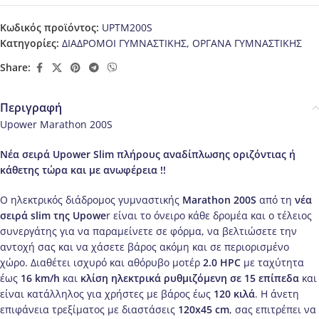
Κωδικός προϊόντος:
UPTM200S
Κατηγορίες:
ΔΙΑΔΡΟΜΟΙ ΓΥΜΝΑΣΤΙΚΗΣ
,
ΟΡΓΑΝΑ ΓΥΜΝΑΣΤΙΚΗΣ
Share:
Περιγραφή
Upower Marathon 200S
Νέα σειρά
Upower
Slim
πλήρους αναδίπλωσης οριζόντιας ή
κάθετης τώρα και με ανωφέρεια !!
Ο ηλεκτρικός διάδρομος γυμναστικής
Marathon
200
S
από τη
νέα
σειρά
slim
της
Upowe
r είναι το όνειρο κάθε δρομέα και ο τέλειος
συνεργάτης για να παραμείνετε σε φόρμα, να βελτιώσετε την
αντοχή σας και να χάσετε βάρος ακόμη και σε περιορισμένο
χώρο. Διαθέτει ισχυρό και αθόρυβο μοτέρ
2.0
HPC
με ταχύτητα
έως
16
km
/
h
και
κλίση ηλεκτρικά ρυθμιζόμενη σε 15 επίπεδα
και
είναι κατάλληλος για χρήστες με βάρος έως
120 κιλά
. Η άνετη
επιφάνεια τρεξίματος με διαστάσεις
120
x
45
cm
, σας επιτρέπει να