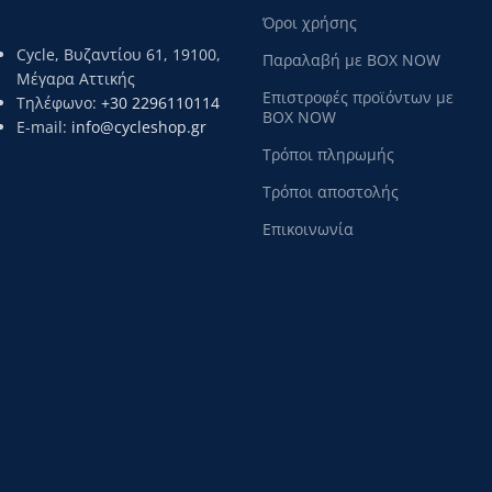
Όροι χρήσης
rn
rn
Cycle, Βυζαντίου 61, 19100,
Παραλαβή με BOX NOW
rn
rn
Μέγαρα Αττικής
Επιστροφές προϊόντων με
rn
Τηλέφωνο:
+30 2296110114
rn
BOX NOW
E-mail:
info@cycleshop.gr
rn
rn
Τρόποι πληρωμής
rn
rn
Τρόποι αποστολής
rn
rn
Επικοινωνία
rn
rn
rn
rn
rn
rn
rn
rn
rn
rn
rn
rn
rn