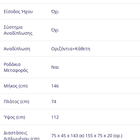
Είσοδος Ήχου
Όχι
Σύστημα
Όχι
Αναδίπλωσης
Αναδίπλωση
Οριζόντια+Κάθετη
Ροδάκια
Ναι
Μεταφοράς
Μήκος (cm)
146
Πλάτος (cm)
74
Ύψος (cm)
112
Διαστάσεις
75 x 45 x 143 (κ) 155 x 75 x 20 (ορ.)
Διπλωμένου (cm)