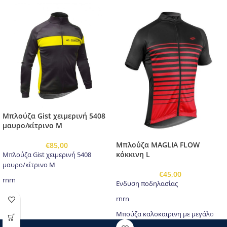
Μπλούζα Gist χειμερινή 5408
μαυρο/κίτρινο M
Μπλούζα MAGLIA FLOW
€
85,00
κόκκινη L
Μπλούζα Gist χειμερινή 5408
μαυρο/κίτρινο M
€
45,00
rnrn
Ενδυση ποδηλασίας
Η σειρά INSIDE έχει σχεδιαστεί για
rnrn
αναβάτες που αναζητούν όχι μόνο
Μπούζα καλοκαιρινη με μεγάλο
επιδόσεις αλλά και κομψή
φερμουαρ και τσέπες στο πίσω
εμφάνιση και προσοχή στη