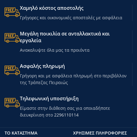
μέρος
λεπτομέρεια. Χειμερινό μπουφάν
Χαμηλό κόστος αποστολής
με μπροστινό μέρος σε αντιανεμική
rnrn
Γρήγορες και οικονομικές αποστολές με ασφάλεια
και αδιάβροχη μεμβράνη,
Μπλούζα Gist Maglia Flow 5347
ελαστικότητα για διευκόλυνση των
κόκκινη L
κινήσεων κατά το πετάλι, διπλή
Μεγάλη ποικιλία σε ανταλλακτικά και
μανσέτα για μεγαλύτερη άνεση,
rnrn
εργαλεία
τσέπες και πίσω αντανακλαστικά
rn
ένθετα
Ανακαλυψτε όλα μας τα προιόντα
rnrn
Ασφαλής πληρωμή
rn
rn
Γρήγορη και με ασφάλεια πληρωμή στο περιβάλλον
της Τράπεζας Πειραιώς
rnrn
rn
rn
Τηλεφωνική υποστήριξη
rnrn
Tabella Taglie Man
Είμαστε στην διάθεση σας για οποιαδήποτε
rn
rnrn
διευκρίνιση στο
2296110114
Tabella Taglie Man
rn
ΤΟ ΚΑΤΑΣΤΗΜΑ
ΧΡΗΣΙΜΕΣ ΠΛΗΡΟΦΟΡΙΕΣ
rnrn
rn