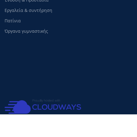
Εργαλεία & συντήρηση
Πατίνια
Όργανα γυμναστικής