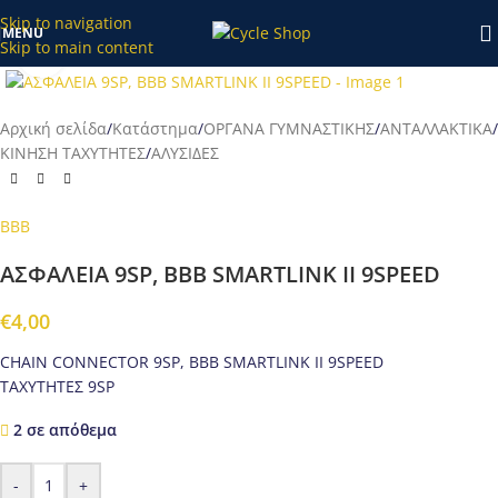
κατάστημα το διάστημα 20/7-27/7 θα επεξεργαστούν απο εμάς
Skip to navigation
MENU
μετά τις 28/7!
Skip to main content
Προβολή
Αρχική σελίδα
/
Κατάστημα
/
ΟΡΓΑΝΑ ΓΥΜΝΑΣΤΙΚΗΣ
/
ΑΝΤΑΛΛΑΚΤΙΚΑ
/
ΚΙΝΗΣΗ ΤΑΧΥΤΗΤΕΣ
/
ΑΛΥΣΙΔΕΣ
BBB
ΑΣΦΑΛΕΙΑ 9SP, BBB SMARTLINK II 9SPEED
€
4,00
CHAIN CONNECTOR 9SP, BBB SMARTLINK II 9SPEED
ΤΑΧΥΤΗΤΕΣ 9SP
2 σε απόθεμα
-
+