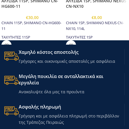
ΑΛΥΣΙΔΑ 11SP, SHIMANO CN-
ΑΛΥΣΙΔΑ 1SP, SHIMANO NEXUS
HG600-11
CN-NX10
€
30,00
€
8,00
CHAIN 11SP, SHIMANO CN-HG600-
CHAIN 1SP, SHIMANO NEXUS CN-
11
NX10, 114L
ΤΑΧΥΤΗΤΕΣ 11SP
ΤΑΧΥΤΗΤΕΣ 1SP
Χαμηλό κόστος αποστολής
Γρήγορες και οικονομικές αποστολές με ασφάλεια
Μεγάλη ποικιλία σε ανταλλακτικά και
εργαλεία
Ανακαλυψτε όλα μας τα προιόντα
Ασφαλής πληρωμή
Γρήγορη και με ασφάλεια πληρωμή στο περιβάλλον
της Τράπεζας Πειραιώς