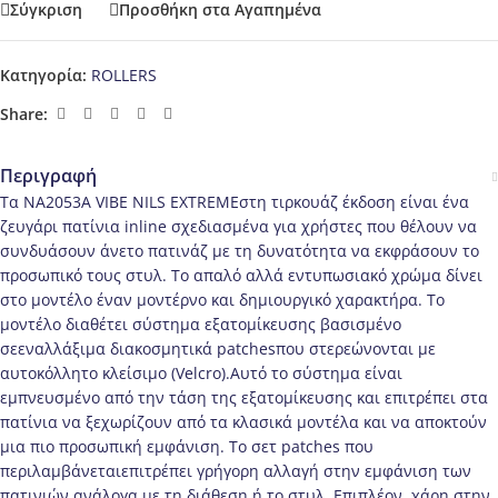
Σύγκριση
Προσθήκη στα Αγαπημένα
Κατηγορία:
ROLLERS
Share:
Περιγραφή
Τα NA2053A VIBE NILS EXTREMEστη τιρκουάζ έκδοση είναι ένα
ζευγάρι πατίνια inline σχεδιασμένα για χρήστες που θέλουν να
συνδυάσουν άνετο πατινάζ με τη δυνατότητα να εκφράσουν το
προσωπικό τους στυλ. Το απαλό αλλά εντυπωσιακό χρώμα δίνει
στο μοντέλο έναν μοντέρνο και δημιουργικό χαρακτήρα. Το
μοντέλο διαθέτει σύστημα εξατομίκευσης βασισμένο
σεεναλλάξιμα διακοσμητικά patchesπου στερεώνονται με
αυτοκόλλητο κλείσιμο (Velcro).Αυτό το σύστημα είναι
εμπνευσμένο από την τάση της εξατομίκευσης και επιτρέπει στα
πατίνια να ξεχωρίζουν από τα κλασικά μοντέλα και να αποκτούν
μια πιο προσωπική εμφάνιση. Το σετ patches που
περιλαμβάνεταιεπιτρέπει γρήγορη αλλαγή στην εμφάνιση των
πατινιών ανάλογα με τη διάθεση ή το στυλ. Επιπλέον, χάρη στην