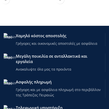
Τροχοί LED: PU 64mm / 82Α (S 31-
Τροχοί: PU 64mm/82A (S)
34)
Ρουλεμάν: ABEC 7
Ρουλεμάν: ABEC 7
Κουμπί προσαρμογής μεγέθους
Κουμπι ρύθμισης μεγέθους
Χαμηλό κόστος αποστολής
Γρήγορες και οικονομικές αποστολές με ασφάλεια
Μεγάλη ποικιλία σε ανταλλακτικά και
εργαλεία
Ανακαλυψτε όλα μας τα προιόντα
Ασφαλής πληρωμή
Γρήγορη και με ασφάλεια πληρωμή στο περιβάλλον
της Τράπεζας Πειραιώς
Τηλεφωνική υποστήριξη