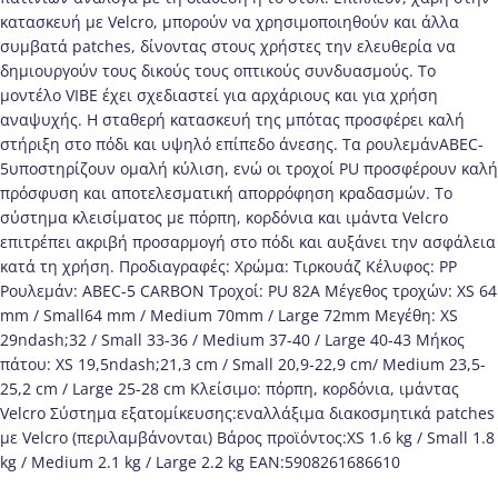
κατασκευή με Velcro, μπορούν να χρησιμοποιηθούν και άλλα
συμβατά patches, δίνοντας στους χρήστες την ελευθερία να
δημιουργούν τους δικούς τους οπτικούς συνδυασμούς. Το
μοντέλο VIBE έχει σχεδιαστεί για αρχάριους και για χρήση
αναψυχής. Η σταθερή κατασκευή της μπότας προσφέρει καλή
στήριξη στο πόδι και υψηλό επίπεδο άνεσης. Τα ρουλεμάνABEC-
5υποστηρίζουν ομαλή κύλιση, ενώ οι τροχοί PU προσφέρουν καλή
πρόσφυση και αποτελεσματική απορρόφηση κραδασμών. Το
σύστημα κλεισίματος με πόρπη, κορδόνια και ιμάντα Velcro
επιτρέπει ακριβή προσαρμογή στο πόδι και αυξάνει την ασφάλεια
κατά τη χρήση. Προδιαγραφές: Χρώμα: Τιρκουάζ Κέλυφος: PP
Ρουλεμάν: ABEC-5 CARBON Τροχοί: PU 82A Μέγεθος τροχών: XS 64
mm / Small64 mm / Medium 70mm / Large 72mm Μεγέθη: XS
29ndash;32 / Small 33-36 / Medium 37-40 / Large 40-43 Μήκος
πάτου: XS 19,5ndash;21,3 cm / Small 20,9-22,9 cm/ Medium 23,5-
25,2 cm / Large 25-28 cm Κλείσιμο: πόρπη, κορδόνια, ιμάντας
Velcro Σύστημα εξατομίκευσης:εναλλάξιμα διακοσμητικά patches
με Velcro (περιλαμβάνονται) Βάρος προϊόντος:XS 1.6 kg / Small 1.8
kg / Medium 2.1 kg / Large 2.2 kg EAN:5908261686610