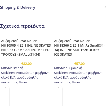
Shipping & Delivery
Σχετικά προϊόντα
Αυξομειούμενα Roller
Αυξομειούμενα Roller
NH10905 4 ΣΕ 1 INLINE SKATES
NH18366 2 ΣΕ 1 Μπλε Small(31-
NILS EXTREME ΑΣΠΡΟ ΜΕ LED
34) IN-LINE SKATES/HOCKEY
ΤΡΟΧΟΥΣ -SMALL(31-34)
ICE SKATES
€
82,00
€
57,00
Μπότα: Σκληρή
Μπότα: ημι-μαλακή
Sockliner: αναπνεύσιμη μεμβράνη,
Sockliner: αναπνεύσιμη μεμβράνη,
υλικό EVA, αφρός υψηλής
υλικό EVA, αφρός υψηλής
πυκνότητας 8 mm
πυκνότητας 8 mm
Δέστρες: πόρπη δύο τεμαχίων,
Δέστρες: πόρπη δύο τεμαχίων,
λουρί velcro, κορδόνια
λουρί velcro, κορδόνια
Παγοπέδιλα: Από ανοξείδωτο
Παγοπέδιλα: Από ανοξείδωτο
χάλυβα υψηλής ποιότητας
χάλυβα υψηλής ποιότητας
Λεπίδα παγοπέδιλου: αλουμίνιο
Λεπίδα παγοπέδιλου: αλουμίνιο