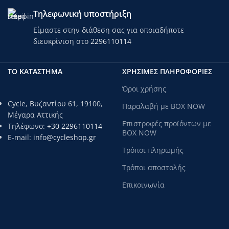
fiberglass. Ενισχύσεις σε όλα τα
Τηλεφωνική υποστήριξη
σημεία καταπόνησης. Πασαλάκια.
Προσυνδεδεμένοι εντατήρες.
Είμαστε στην διάθεση σας για οποιαδήποτε
MΠΑΝΕΛΕΣ: Yψηλής ποιότητας
διευκρίνιση στο
2296110114
fiberglass μπανέλες διαμέτρου
8,5mm .Πασαλάκια.Εντατήρες.
ΔΙΑΣΤΑΣΕΙΣ
ΤΟ ΚΑΤΑΣΤΗΜΑ
ΧΡΗΣΙΜΕΣ ΠΛΗΡΟΦΟΡΙΕΣ
Μήκος: 320cm (70cm+180cm+70cm)
Όροι χρήσης
Πλάτος: 210cm
Ύψος: 140cm
Cycle, Βυζαντίου 61, 19100,
Παραλαβή με BOX NOW
Μέγαρα Αττικής
Διαστάσεις συσκευασίας:
Επιστροφές προϊόντων με
62x15x15cm
Τηλέφωνο:
+30 2296110114
BOX NOW
Βάρος: 3.2 kg
E-mail:
info@cycleshop.gr
Τρόποι πληρωμής
Τρόποι αποστολής
Επικοινωνία