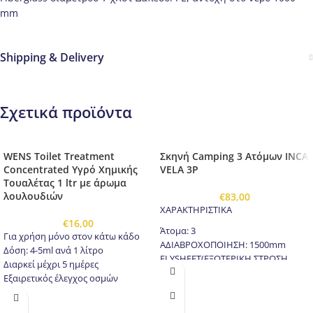
mm
Shipping & Delivery
Σχετικά προϊόντα
WENS Toilet Treatment
Σκηνή Camping 3 Ατόμων INCA
Concentrated Υγρό Χημικής
VELA 3P
Τουαλέτας 1 ltr με άρωμα
λουλουδιών
€
83,00
ΧΑΡΑΚΤΗΡΙΣΤΙΚΑ
€
16,00
Άτομα: 3
Για χρήση μόνο στον κάτω κάδο
ΑΔΙΑΒΡΟΧΟΠΟΙΗΣΗ: 1500mm
Δόση: 4-5ml ανά 1 λίτρο
FLYSHEET(ΕΞΩΤΕΡΙΚΗ ΣΤΡΩΣΗ
Διαρκεί μέχρι 5 ημέρες
ΥΦΑΣΜΑΤΟΣ): 190Τ Polyester, PU
Εξαιρετικός έλεγχος οσμών
Coating, 1500mm waterproof
Ρευστοποιεί τα απόβλημα για
INNER(ΕΣΩΤΕΡΙΚΗ ΣΤΡΩΣΗ
ευκολότερο άδειασμα της