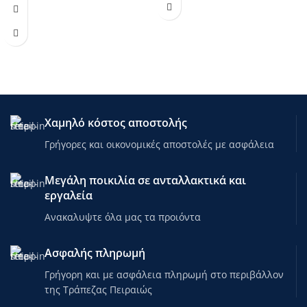
ΥΦΑΣΜΑΤΟΣ): 100% Aναπνευσιμος
δεξαμενής
πολυεστέρας
Μειώνει τη συσσώρευση αερίων
ΔΑΠΕΔΟ(GROUNDSHEET): PE120,
Μικρό βολικό μπουκάλι 1 λίτρου
10X10
Ελκυστικό άρωμα λουλουδιών
ΘΕΡΜΟΚΟΛΛΗΜΕΝΕΣ ΡΑΦΕΣ για
απόλυτη προστασία για την τυπική
βροχή Άνοιξης, Καλοκαιριού και
Φθινόπωρου αλλά και αέρα
ΠΟΡΤΕΣ: 2 με δίχτυ/σίτα υψηλής
Χαμηλό κόστος αποστολής
ποιότητας για τα κουνούπια και
Γρήγορες και οικονομικές αποστολές με ασφάλεια
πόρτα από πολυεστέρα. Οι πόρτες
ανοιγοκλείνουν με φερμουάρ για
εύκολη και γρήγορη χρήση.
Μεγάλη ποικιλία σε ανταλλακτικά και
ΤΣΕΠΕΣ ΣΤΟ ΕΣΩΤΕΡΙΚΟ της σκηνής
εργαλεία
για εύκολη και ασφαλή
αποθήκευση μικροαντικειμένων
Ανακαλυψτε όλα μας τα προιόντα
ΑΝΤΟΧΗ ΣΤΗΝ ΗΛΙΑΚΗ ΕΚΘΕΣΗ:
Πολυεστερικό κάλυμα. Ειδική
Ασφαλής πληρωμή
επίστρωση στην εσωτερική του
πλευρά για μέγιστη προστασία από
Γρήγορη και με ασφάλεια πληρωμή στο περιβάλλον
τις ακτίνες
της Τράπεζας Πειραιώς
ΣΤΑΘΕΡΟΤΗΤΑ: Mπανέλες