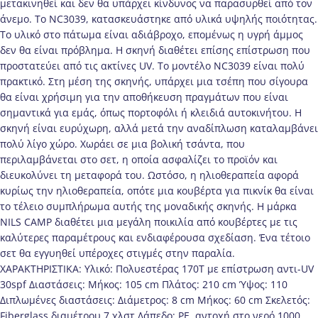
μετακινηθεί και δεν θα υπάρχει κίνδυνος να παρασυρθεί από τον
άνεμο. Το NC3039, κατασκευάστηκε από υλικά υψηλής ποιότητας.
Το υλικό στο πάτωμα είναι αδιάβροχο, επομένως η υγρή άμμος
δεν θα είναι πρόβλημα. Η σκηνή διαθέτει επίσης επίστρωση που
προστατεύει από τις ακτίνες UV. Το μοντέλο NC3039 είναι πολύ
πρακτικό. Στη μέση της σκηνής, υπάρχει μια τσέπη που σίγουρα
θα είναι χρήσιμη για την αποθήκευση πραγμάτων που είναι
σημαντικά για εμάς, όπως πορτοφόλι ή κλειδιά αυτοκινήτου. Η
σκηνή είναι ευρύχωρη, αλλά μετά την αναδίπλωση καταλαμβάνει
πολύ λίγο χώρο. Χωράει σε μια βολική τσάντα, που
περιλαμβάνεται στο σετ, η οποία ασφαλίζει το προϊόν και
διευκολύνει τη μεταφορά του. Ωστόσο, η ηλιοθεραπεία αφορά
κυρίως την ηλιοθεραπεία, οπότε μια κουβέρτα για πικνίκ θα είναι
το τέλειο συμπλήρωμα αυτής της μοναδικής σκηνής. Η μάρκα
NILS CAMP διαθέτει μια μεγάλη ποικιλία από κουβέρτες με τις
καλύτερες παραμέτρους και ενδιαφέρουσα σχεδίαση. Ένα τέτοιο
σετ θα εγγυηθεί υπέροχες στιγμές στην παραλία.
ΧΑΡΑΚΤΗΡΙΣΤΙΚΑ: Υλικό: Πολυεστέρας 170Τ με επίστρωση αντι-UV
30spf Διαστάσεις: Μήκος: 105 cm Πλάτος: 210 cm Ύψος: 110
Διπλωμένες διαστάσεις: Διάμετρος: 8 cm Μήκος: 60 cm Σκελετός:
Fiberglass διαμέτρου 7 χλστ Δάπεδο: PE, αντοχή στο νερό 1000