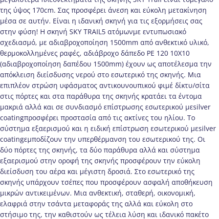
της ύψος 170cm. Σας προσφέρει άνεση και εύκολη μετακίνηση
μέσα σε αυτήν. Είναι η ιδανική σκηνή για τις εξορμήσεις σας
στην φύση! Η σκηνή SKY TRAIL5 ατόμωνμε εντυπωσιακό
σχεδιασμό, με αδιαβροχοποίηση 1500mm από ανθεκτικό υλικό,
θερμοκολλημένες ραφές, αδιάβροχο δάπεδο PE 120 10X10
(αδιαβροχοποίηση δαπέδου 1500mm) έχουν ως αποτέλεσμα την
απόκλειση διείσδυσης νερού στο εσωτερικό της σκηνής. Μια
επιπλέον στρώση υφάσματος αντικουνουπικού φιμέ δίκτυ/σίτα
στις πόρτες και στα παράθυρα της σκηνής κρατάει τα έντομα
μακριά αλλά και σε συνδιασμό επίστρωσης εσωτερικού μεsilver
coatingπροσφέρει προστασία από τις ακτίνες του ηλίου. Το
σύστημα εξαερισμού και η ειδική επίστρωση εσωτερικού μεsilver
coatingεμποδίζουν την υπερθέρμανση του εσωτερικού της. Οι
δύο πόρτες της σκηνής, τα δύο παράθυρα αλλά και σύστημα
εξαερισμού στην οροφή της σκηνής προσφέρουν την εύκολη
διείσδυση του αέρα και μέγιστη δροσιά. Στο εσωτερικό της
σκηνής υπάρχουν τσέπες που προσφέρουν ασφαλή αποθήκευση
μικρών αντικειμένων. Μια ανθεκτική, σταθερή, οικονομική,
ελαφριά στην τσάντα μεταφοράς της αλλά και εύκολη στο
στήσιμο της, την καθιστούν ως τέλεια λύση και ιδανικό πακέτο