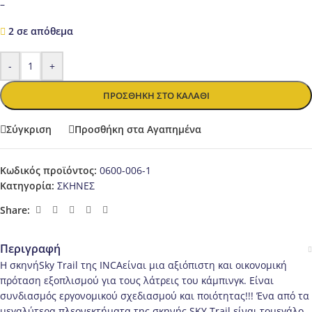
–
2 σε απόθεμα
-
+
ΠΡΟΣΘΉΚΗ ΣΤΟ ΚΑΛΆΘΙ
Σύγκριση
Προσθήκη στα Αγαπημένα
Κωδικός προϊόντος:
0600-006-1
Κατηγορία:
ΣΚΗΝΕΣ
Share:
Περιγραφή
Η σκηνήSky Trail της INCAείναι μια αξιόπιστη και οικονομική
πρόταση εξοπλισμού για τους λάτρεις του κάμπινγκ. Είναι
συνδιασμός εργονομικού σχεδιασμού και ποιότητας!!! Ένα από τα
μεγαλύτερα πλεονεκτήματα της σκηνής SKY Trail είναι τομεγάλο