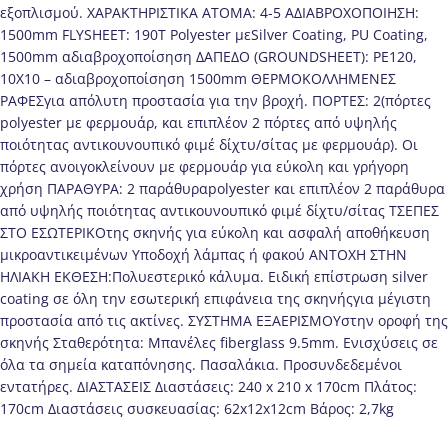
εξοπλισμού. ΧΑΡΑΚΤΗΡΙΣΤΙΚΑ ΑΤΟΜΑ: 4-5 AΔΙΑΒΡΟΧΟΠΟΙΗΣΗ:
1500mm FLYSHEET: 190Τ Polyester μεSilver Coating, PU Coating,
1500mm αδιαβροχοποίσηση ΔΑΠΕΔΟ (GROUNDSHEET): PE120,
10X10 – αδιαβροχοποίσηση 1500mm ΘΕΡΜΟΚΟΛΛΗΜΕΝΕΣ
ΡΑΦΕΣγια απόλυτη προστασία για την βροχή. ΠΟΡΤΕΣ: 2(πόρτες
polyester με φερμουάρ, και επιπλέον 2 πόρτες από υψηλής
ποιότητας αντικουνουπικό φιμέ δίχτυ/σίτας με φερμουάρ). Οι
πόρτες ανοιγοκλείνουν με φερμουάρ για εύκολη και γρήγορη
χρήση ΠΑΡΑΘΥΡΑ: 2 παράθυραpolyester και επιπλέον 2 παράθυρα
από υψηλής ποιότητας αντικουνουπικό φιμέ δίχτυ/σίτας ΤΣΕΠΕΣ
ΣΤΟ ΕΣΩΤΕΡΙΚOτης σκηνής για εύκολη και ασφαλή αποθήκευση
μικροαντικειμένων Υποδοχή λάμπας ή φακού ΑΝΤΟΧΗ ΣΤΗΝ
ΗΛΙΑΚΗ ΕΚΘΕΣΗ:Πολυεστερικό κάλυμα. Ειδική επίστρωση silver
coating σε όλη την εσωτερική επιφάνεια της σκηνήςγια μέγιστη
προστασία από τις ακτίνες. ΣΥΣΤΗΜΑ ΕΞΑΕΡΙΣΜΟΥστην οροφή της
σκηνής Σταθερότητα: Mπανέλες fiberglass 9.5mm. Ενισχύσεις σε
όλα τα σημεία καταπόνησης. Πασαλάκια. Προσυνδεδεμένοι
εντατήρες. ΔΙΑΣΤΑΣΕΙΣ Διαστάσεις: 240 x 210 x 170cm Πλάτος:
170cm Διαστάσεις συσκευασίας: 62x12x12cm Βάρος: 2,7kg