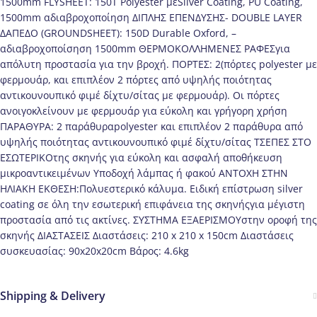
1500mm FLYSHEET: 150Τ Polyester μεSilver Coating, PU Coating,
1500mm αδιαβροχοποίηση ΔΙΠΛΗΣ ΕΠΕΝΔΥΣΗΣ- DOUBLE LAYER
ΔΑΠΕΔΟ (GROUNDSHEET): 150D Durable Oxford, –
αδιαβροχοποίσηση 1500mm ΘΕΡΜΟΚΟΛΛΗΜΕΝΕΣ ΡΑΦΕΣγια
απόλυτη προστασία για την βροχή. ΠΟΡΤΕΣ: 2(πόρτες polyester με
φερμουάρ, και επιπλέον 2 πόρτες από υψηλής ποιότητας
αντικουνουπικό φιμέ δίχτυ/σίτας με φερμουάρ). Οι πόρτες
ανοιγοκλείνουν με φερμουάρ για εύκολη και γρήγορη χρήση
ΠΑΡΑΘΥΡΑ: 2 παράθυραpolyester και επιπλέον 2 παράθυρα από
υψηλής ποιότητας αντικουνουπικό φιμέ δίχτυ/σίτας ΤΣΕΠΕΣ ΣΤΟ
ΕΣΩΤΕΡΙΚOτης σκηνής για εύκολη και ασφαλή αποθήκευση
μικροαντικειμένων Υποδοχή λάμπας ή φακού ΑΝΤΟΧΗ ΣΤΗΝ
ΗΛΙΑΚΗ ΕΚΘΕΣΗ:Πολυεστερικό κάλυμα. Ειδική επίστρωση silver
coating σε όλη την εσωτερική επιφάνεια της σκηνήςγια μέγιστη
προστασία από τις ακτίνες. ΣΥΣΤΗΜΑ ΕΞΑΕΡΙΣΜΟΥστην οροφή της
σκηνής ΔΙΑΣΤΑΣΕΙΣ Διαστάσεις: 210 x 210 x 150cm Διαστάσεις
συσκευασίας: 90x20x20cm Βάρος: 4.6kg
Shipping & Delivery