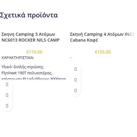
Σχετικά προϊόντα
Σκηνη Camping 3 Ατόμων
Σκηνή Camping 4 Ατόμων INCA
NC6013 ROCKER NILS CAMP
Cabana Καφέ
€
119,00
€
155,00
ΧΑΡΑΚΤΗΡΙΣΤΙΚΑ:
-
Υλικό: διπλής στρώσης
Flysheet 190T πολυεστέρας,
επίστρωση PU αδιάβροχο 3000mm
Σκελετός: Fiberglass 2x O8,5mm / 1x
O7,9mm
Δάπεδο: PE-120G/M2, αδιάβροχο
3000mm
Ατομα: 3
Διαστάσεις:
Μήκος: 100 cm + 205 cm + 40 cm
Πλάτος: 210 cm
Ύψος: 130 cm