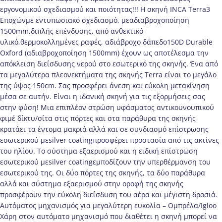
εργονομικού σχεδιασμού και ποιότητας!!! Η σκηνή INCA Terra3
Εποχώνμε εντυπωσιακό σχεδιασμό, μεαδιαβροχοποίηση
1500mm,διπλής επένδυσης, από ανθεκτικό
υλικό,θερμοκολλημένες ραφές, αδιάβροχο δάπεδο150D Durable
Oxford (αδιαβροχοποίηση 1500mm) έχουν ως αποτέλεσμα την
απόκλειση διείσδυσης νερού στο εσωτερικό της σκηνής. Ένα από
τα μεγαλύτερα πλεονεκτήματα της σκηνής Terra είναι το μεγάλο
της ύψος 150cm. Σας προσφέρει άνεση και εύκολη μετακίνηση
μέσα σε αυτήν. Είναι η ιδανική σκηνή για τις εξορμήσεις σας
στην φύση! Μια επιπλέον στρώση υφάσματος αντικουνουπικού
φιμέ δίκτυ/σίτα στις πόρτες και στα παράθυρα της σκηνής
κρατάει τα έντομα μακριά αλλά και σε συνδιασμό επίστρωσης
εσωτερικού μεsilver coatingπροσφέρει προστασία από τις ακτίνες
του ηλίου. Το σύστημα εξαερισμού και η ειδική επίστρωση
εσωτερικού μεsilver coatingεμποδίζουν την υπερθέρμανση του
εσωτερικού της. Οι δύο πόρτες της σκηνής, τα δύο παράθυρα
αλλά και σύστημα εξαερισμού στην οροφή της σκηνής
προσφέρουν την εύκολη διείσδυση του αέρα και μέγιστη δροσιά.
Αυτόματος μηχανισμός για μεγαλύτερη ευκολία – Oμπρέλα/Igloo
Χάρη στον αυτόματο μηχανισμό που διαθέτει η σκηνή μπορεί να