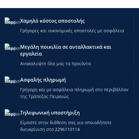
Διαστάσεις όταν είναι διπλωμένο:
Διάμετρος: 16,5 cm
Μήκος: 65 cm
Χαμηλό κόστος αποστολής
Βάρος: 4,2 kg
Γρήγορες και οικονομικές αποστολές με ασφάλεια
Αντοχή στη φλόγα: ναι
Αντοχή στην υπεριώδη
Μεγάλη ποικιλία σε ανταλλακτικά και
ακτινοβολία: ναι
εργαλεία
Ραφές με ταινία: ναι
Κουνουπιέρα στην
Ανακαλυψτε όλα μας τα προιόντα
κρεβατοκάμαρα: ναι
Δίχτυ εξαερισμού: ναι
Εσωτερικές τσέπες: ναι 2x
Ασφαλής πληρωμή
Στήριγμα φωτός: ναι
Γρήγορη και με ασφάλεια πληρωμή στο περιβάλλον
της Τράπεζας Πειραιώς
Τηλεφωνική υποστήριξη
Είμαστε στην διάθεση σας για οποιαδήποτε
διευκρίνιση στο
2296110114