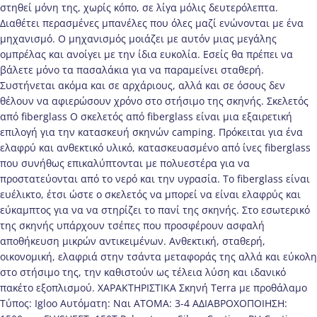
στηθεί μόνη της, χωρίς κόπο, σε λίγα μόλις δευτερόλεπτα.
Διαθέτει περασμένες μπανέλες που όλες μαζί ενώνονται με ένα
μηχανισμό. Ο μηχανισμός μοιάζει με αυτόν μιας μεγάλης
ομπρέλας και ανοίγει με την ίδια ευκολία. Εσείς θα πρέπει να
βάλετε μόνο τα πασαλάκια για να παραμείνει σταθερή.
Συστήνεται ακόμα και σε αρχάριους, αλλά και σε όσους δεν
θέλουν να αφιερώσουν χρόνο στο στήσιμο της σκηνής. Σκελετός
από fiberglass Ο σκελετός από fiberglass είναι μια εξαιρετική
επιλογή για την κατασκευή σκηνών camping. Πρόκειται για ένα
ελαφρύ και ανθεκτικό υλικό, κατασκευασμένο από ίνες fiberglass
που συνήθως επικαλύπτονται με πολυεστέρα για να
προστατεύονται από το νερό και την υγρασία. Το fiberglass είναι
ευέλικτο, έτσι ώστε ο σκελετός να μπορεί να είναι ελαφρύς και
εύκαμπτος για να να στηρίζει το πανί της σκηνής. Στο εσωτερικό
της σκηνής υπάρχουν τσέπες που προσφέρουν ασφαλή
αποθήκευση μικρών αντικειμένων. Aνθεκτική, σταθερή,
οικονομική, ελαφριά στην τσάντα μεταφοράς της αλλά και εύκολη
στο στήσιμο της, την καθιστούν ως τέλεια λύση και ιδανικό
πακέτο εξοπλισμού. ΧΑΡΑΚΤΗΡΙΣΤΙΚΑ Σκηνή Terra με προθάλαμο
Τύπος: Igloo Αυτόματη: Ναι ΑΤΟΜΑ: 3-4 AΔΙΑΒΡΟΧΟΠΟΙΗΣΗ: