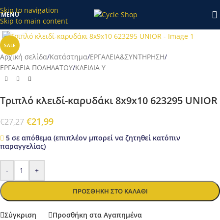
κατάστημα το διάστημα 20/7-27/7 θα επεξεργαστούν απο εμάς
Skip to navigation
MENU
μετά τις 28/7!
Skip to main content
Προβολή
SALE
Αρχική σελίδα
/
Κατάστημα
/
ΕΡΓΑΛΕΙΑ&ΣΥΝΤΗΡΗΣΗ
/
ΕΡΓΑΛΕΙΑ ΠΟΔΗΛΑΤΟΥ
/
ΚΛΕΙΔΙΑ Υ
Τριπλό κλειδί-καρυδάκι 8x9x10 623295 UNIOR
€
21,99
€
27,27
5 σε απόθεμα (επιπλέον μπορεί να ζητηθεί κατόπιν
παραγγελίας)
-
+
ΠΡΟΣΘΉΚΗ ΣΤΟ ΚΑΛΆΘΙ
Σύγκριση
Προσθήκη στα Αγαπημένα