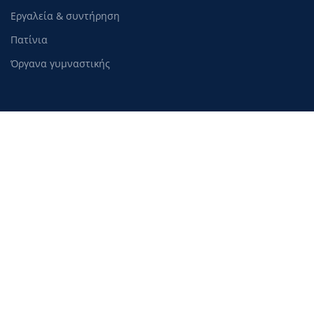
Εργαλεία & συντήρηση
Πατίνια
Όργανα γυμναστικής