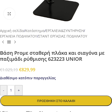
Προβολή
Αρχική σελίδα
/
Κατάστημα
/
ΕΡΓΑΛΕΙΑ&ΣΥΝΤΗΡΗΣΗ
/
ΕΡΓΑΛΕΙΑ ΠΟΔΗΛΑΤΟΥ
/
ΣΤΑΝΤ ΕΡΓΑΣΙΑΣ ΠΟΔΗΛΑΤΟΥ
Βάση Proμε σταθερή πλάκα και σιαγόνα με
παξιμάδι ρύθμισης 623223 UNIOR
€
829,99
€
1.029,19
Διαθέσιμο κατόπιν παραγγελίας
-
+
ΠΡΟΣΘΉΚΗ ΣΤΟ ΚΑΛΆΘΙ