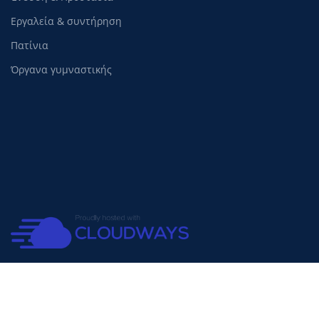
Εργαλεία & συντήρηση
Πατίνια
Όργανα γυμναστικής