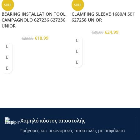
SALE
SALE
BEARING INSTALLATION TOOL
CLAMPING SLEEVE 1680/4 SET
CAMPAGNOLO 627236 627236
627258 UNIOR
UNIOR
€
24,99
€
30,99
€
18,99
€
23,55
Χαμηλό κόστος αποστολής
Γρήγορες και οικονομικές αποστολές με ασφάλεια