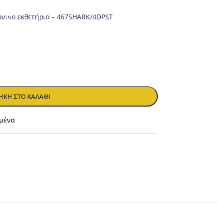
όνινο εκθετήριο – 467SHARK/4DPST
ΚΗ ΣΤΟ ΚΑΛΆΘΙ
μένα