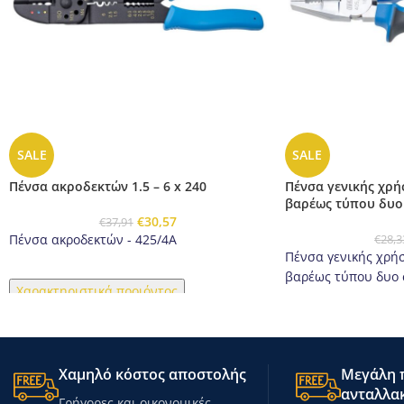
SALE
SALE
Πένσα ακροδεκτών 1.5 – 6 x 240
Πένσα γενικής χρή
βαρέως τύπου δυο
€
30,57
€
37,91
Πένσα ακροδεκτών - 425/4A
€
28,3
Πένσα γενικής χρή
βαρέως τύπου δυο 
Χαρακτηριστικά προιόντος
Χαρακτηριστικά π
Χαμηλό κόστος αποστολής
Μεγάλη π
ανταλλακ
Γρήγορες και οικονομικές