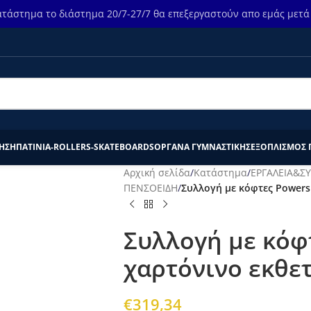
τάστημα το διάστημα 20/7-27/7 θα επεξεργαστούν απο εμάς μετά τ
ΗΣΗ
ΠΑΤΙΝΙΑ-ROLLERS-SKATEBOARDS
ΟΡΓΑΝΑ ΓΥΜΝΑΣΤΙΚΗΣ
ΕΞΟΠΛΙΣΜΟΣ 
Αρχική σελίδα
/
Κατάστημα
/
ΕΡΓΑΛΕΙΑ&Σ
ΠΕΝΣΟΕΙΔΗ
/
Συλλογή με κόφτες Powers
Συλλογή με κόφ
χαρτόνινο εκθετ
€
319,34