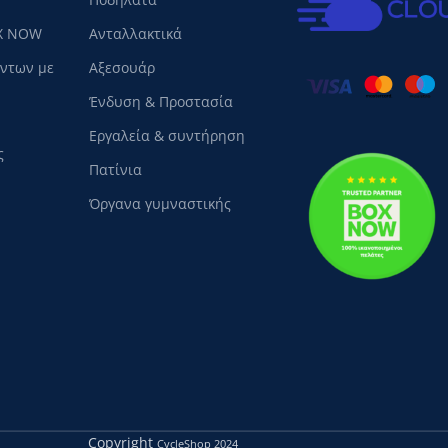
X NOW
Ανταλλακτικά
όντων με
Αξεσουάρ
Ένδυση & Προστασία
Εργαλεία & συντήρηση
ς
Πατίνια
Όργανα γυμναστικής
Copyright
CycleShop
2024