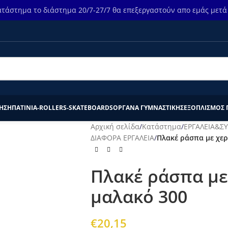
τάστημα το διάστημα 20/7-27/7 θα επεξεργαστούν απο εμάς μετά τ
ΗΣΗ
ΠΑΤΙΝΙΑ-ROLLERS-SKATEBOARDS
ΟΡΓΑΝΑ ΓΥΜΝΑΣΤΙΚΗΣ
ΕΞΟΠΛΙΣΜΟΣ 
Αρχική σελίδα
/
Κατάστημα
/
ΕΡΓΑΛΕΙΑ&Σ
ΔΙΑΦΟΡΑ ΕΡΓΑΛΕΙΑ
/
Πλακέ ράσπα με χερ
Πλακέ ράσπα με
μαλακό 300
€
20,15