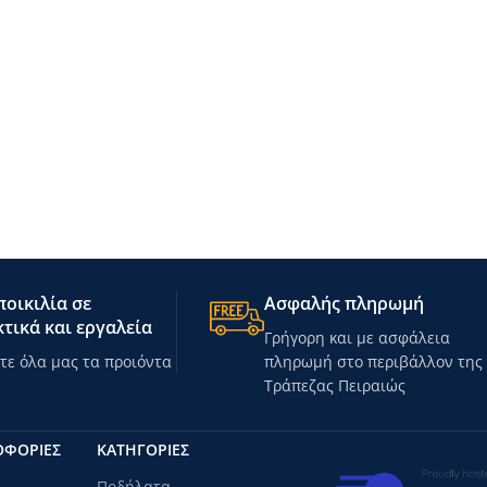
οικιλία σε
Ασφαλής πληρωμή
τικά και εργαλεία
Γρήγορη και με ασφάλεια
ε όλα μας τα προιόντα
πληρωμή στο περιβάλλον της
Τράπεζας Πειραιώς
ΟΦΟΡΙΕΣ
ΚΑΤΗΓΟΡΊΕΣ
Ποδήλατα