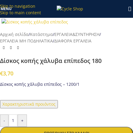
κατάστημα το διάστημα 20/7-27/7 θα επεξεργαστούν απο εμάς
Skip to navigation
MENU
μετά τις 28/7!
Skip to main content
Προβολή
Αρχική σελίδα
/
Κατάστημα
/
ΕΡΓΑΛΕΙΑ&ΣΥΝΤΗΡΗΣΗ
/
ΕΡΓΑΛΕΙΑ ΜΗ ΠΟΔΗΛΑΤΙΚΑ
/
ΔΙΑΦΟΡΑ ΕΡΓΑΛΕΙΑ
Δίσκος κοπής χάλυβα επίπεδος 180
€
3,70
Δίσκος κοπής χάλυβα επίπεδος – 1200/1
Χαρακτηριστικά προιόντος
-
+