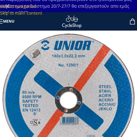
κατάστημα το διάστημα 20/7-27/7 θα επεξεργαστούν απο εμάς
Skip to navigation
μετά τις 28/7!
Skip to main content
MENU