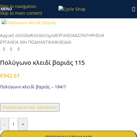
κατάστημα το διάστημα 20/7-27/7 θα επεξεργαστούν απο εμάς
Skip to navigation
MENU
μετά τις 28/7!
Skip to main content
Προβολή
Αρχική σελίδα
/
Κατάστημα
/
ΕΡΓΑΛΕΙΑ&ΣΥΝΤΗΡΗΣΗ
/
ΕΡΓΑΛΕΙΑ ΜΗ ΠΟΔΗΛΑΤΙΚΑ
/
ΚΛΕΙΔΙΑ
Πολύγωνο κλειδί βαριάς 115
€
942,61
Πολύγωνο κλειδί βαριάς – 184/7
Χαρακτηριστικά προιόντος
-
+