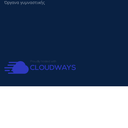
Όργανα γυμναστικής
Copyright
CycleShop
2024