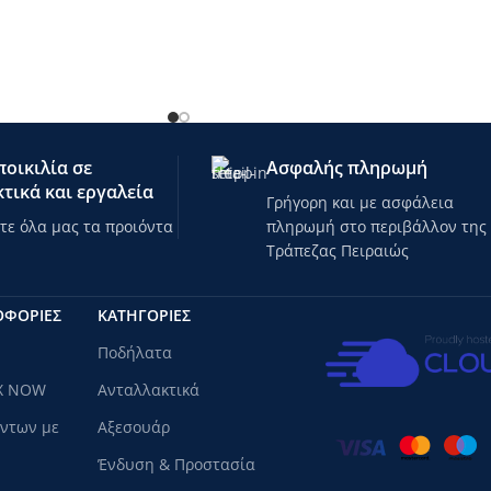
οικιλία σε
Ασφαλής πληρωμή
τικά και εργαλεία
Γρήγορη και με ασφάλεια
ε όλα μας τα προιόντα
πληρωμή στο περιβάλλον της
Τράπεζας Πειραιώς
ΟΦΟΡΙΕΣ
ΚΑΤΗΓΟΡΊΕΣ
Ποδήλατα
X NOW
Ανταλλακτικά
όντων με
Αξεσουάρ
Ένδυση & Προστασία