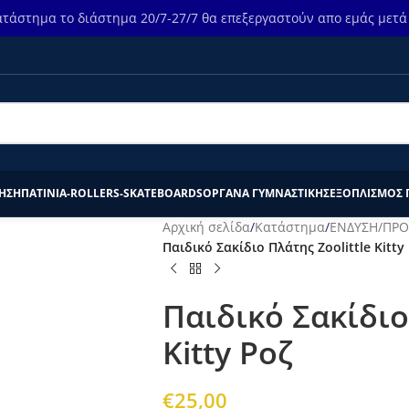
τάστημα το διάστημα 20/7-27/7 θα επεξεργαστούν απο εμάς μετά τ
ΗΣΗ
ΠΑΤΙΝΙΑ-ROLLERS-SKATEBOARDS
ΟΡΓΑΝΑ ΓΥΜΝΑΣΤΙΚΗΣ
ΕΞΟΠΛΙΣΜΟΣ 
Αρχική σελίδα
/
Κατάστημα
/
ΕΝΔΥΣΗ/ΠΡΟ
Παιδικό Σακίδιο Πλάτης Zoolittle Kitty
Παιδικό Σακίδιο
Kitty Ροζ
€
25,00