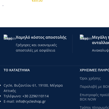
€
69,00
-
Χαμηλό κόστος αποστολής
Μεγάλη π
ανταλλακ
Γρήγορες και οικονομικές
αποστολές με ασφάλεια
Ανακαλυψτ
ΤΟ ΚΑΤΑΣΤΗΜΑ
ΧΡΗΣΙΜΕΣ ΠΛΗΡ
Όροι χρήσης
Cycle, Βυζαντίου 61, 19100, Μέγαρα
Παραλαβή με BO
Αττικής
Επιστροφές προϊ
Τηλέφωνο:
+30 2296110114
BOX NOW
E-mail:
info@cycleshop.gr
Τρόποι πληρωμής