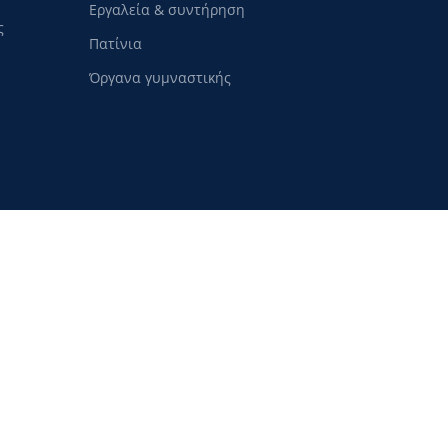
Εργαλεία & συντήρηση
ς
Πατίνια
Όργανα γυμναστικής
Copyright
CycleShop
2024
αι για την ανάλυση της επισκεψιμότητας. Με τη χρήση αυτού του ιστότοπου, αποδέχ