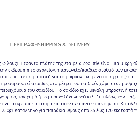
ΠΕΡΙΓΡΑΦΉ
SHIPPING & DELIVERY
 φίλους! Η τσάντα πλάτης της εταιρεία Zoolittle είναι μια μικρή
ς, την εκδρομή ή το σχολείο/νηπιαγωγείο/παιδικό σταθμό των μικ
ικρότερη τσέπη μπροστά για τα μικροαντικείμενα που χρειάζεσαι.
α προσαρμοστεί ακριβώς στα μέτρα του παιδιού, χάρη στον ρυθμιζ
εριεχόμενα του σακιδίου! Το σακίδιο έχει μεγάλη μπροστινή τσέπ
αγουρίνο, τον χυμό ή το μπουκαλάκι νερού κτλ. Επιπλέον, εάν ψάξετ
 να το κρεμάσετε ακόμα και όταν έχει αντικείμενα μέσα. Κατάλληλ
: 230gr Κατάλληλο για παιδάκια ύψους από 85 έως 120 εκατοστά 