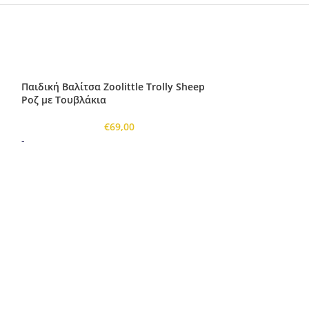
Παιδική Βαλίτσα Zoolittle Trolly Sheep
Ροζ με Τουβλάκια
€
69,00
-
Παιδικό Σακίδιο
Κίτρινο