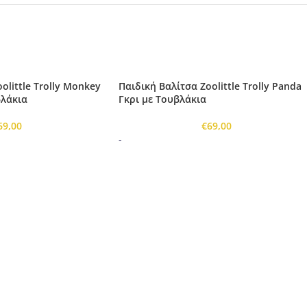
olittle Trolly Monkey
Παιδική Βαλίτσα Zoolittle Trolly Panda
βλάκια
Γκρι με Τουβλάκια
69,00
€
69,00
-