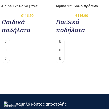
Alpina 12” GoGo μπλε
Alpina 12” GoGo πράσινο
€
116,90
€
116,90
Παιδικά
Παιδικά
ποδήλατα
ποδήλατα
rnrn
rnrn
Alpina 12'' GoGo μπλε
Alpina 12'' GoGo πράσινο
rnrn
rnrn
Παιδικό ποδήλατο
Alpina 12''
Παιδικό ποδήλατο
Alpina 12''
GoGo
για παιδιά ηλικίας 2-4 ετών
GoGo
για παιδιά ηλικίας 2-4 ετών
(70-104εκ) με ενισχυμένες
(70-104εκ) με ενισχυμένες
βοηθητικές ρόδες ώστε να νιώθουν
βοηθητικές ρόδες ώστε να νιώθουν
περισσότερη άνεση και ασφάλεια
περισσότερη άνεση και ασφάλεια
καθώς αρχίζουν να μαθαίνουν
καθώς αρχίζουν να μαθαίνουν
ισορροπία. Ο έξυπνος σχεδιασμός
ισορροπία. Ο έξυπνος σχεδιασμός
του καθιστά ιδιαίτερα ευχάριστη
του καθιστά ιδιαίτερα ευχάριστη
τη διαδικασία εκμάθησης
τη διαδικασία εκμάθησης
Χαμηλό κόστος αποστολής
ποδηλάτου για τους μικρούς μας
ποδηλάτου για τους μικρούς μας