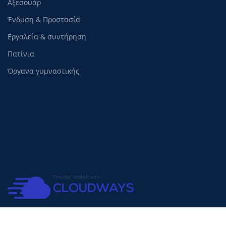
Αξεσουάρ
rnrn
rnrn
Ένδυση & Προστασία
Εργαλεία & συντήρηση
rn
rn
Πατίνια
Όργανα γυμναστικής