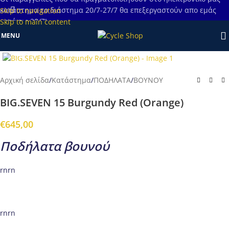
κατάστημα το διάστημα 20/7-27/7 θα επεξεργαστούν απο εμάς
Skip to navigation
μετά τις 28/7!
Skip to main content
MENU
Προβολή
Αρχική σελίδα
/
Κατάστημα
/
ΠΟΔΗΛΑΤΑ
/
ΒΟΥΝΟΥ
BIG.SEVEN 15 Burgundy Red (Orange)
€
645,00
Ποδήλατα βουνού
rnrn
rnrn