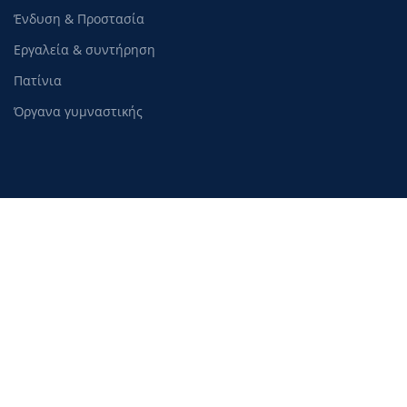
Ένδυση & Προστασία
Εργαλεία & συντήρηση
Πατίνια
Όργανα γυμναστικής