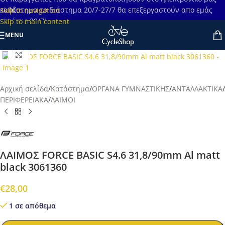
κατάστημα το διάστημα 20/7-27/7 θα επεξεργαστούν απο εμάς
Skip to navigation
μετά τις 28/7!
Skip to main content
MENU
Προβολή
Αρχική σελίδα
/
Κατάστημα
/
ΟΡΓΑΝΑ ΓΥΜΝΑΣΤΙΚΗΣ
/
ΑΝΤΑΛΛΑΚΤΙΚΑ
/
ΠΕΡΙΦΕΡΕΙΑΚΑ
/
ΛΑΙΜΟΙ
ΛΑΙΜΟΣ FORCE BASIC S4.6 31,8/90mm Al matt
black 3061360
€
28,00
1 σε απόθεμα