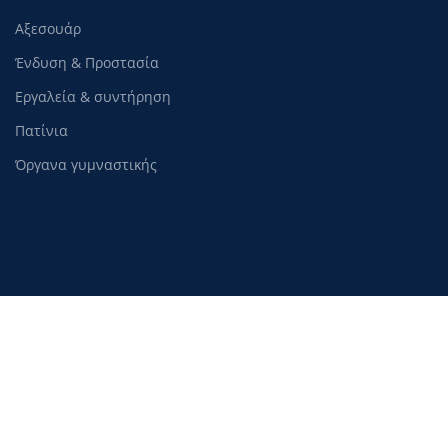
Αξεσουάρ
Ένδυση & Προστασία
Εργαλεία & συντήρηση
Πατίνια
Όργανα γυμναστικής