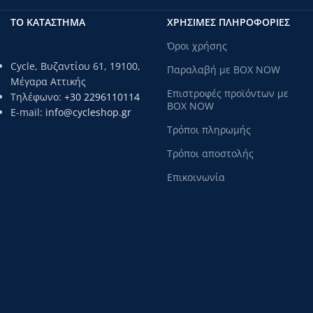
Σύστημα ζεύξης ράβδων x 1
Βάρη 2 kg x 4
Βάρη 2 kg x 4
Σφιγκτήρες x 4
ΤΟ ΚΑΤΑΣΤΗΜΑ
ΧΡΗΣΙΜΕΣ ΠΛΗΡΟΦΟΡΙΕΣ
Βάρος 1,5 kg x 4
Βάρη 1,25 kg x 4
Όροι χρήσης
Σφιγκτήρες x 4
Cycle, Βυζαντίου 61, 19100,
Παραλαβή με BOX NOW
Μέγαρα Αττικής
Επιστροφές προϊόντων με
Τηλέφωνο:
+30 2296110114
BOX NOW
E-mail:
info@cycleshop.gr
Τρόποι πληρωμής
Τρόποι αποστολής
Επικοινωνία