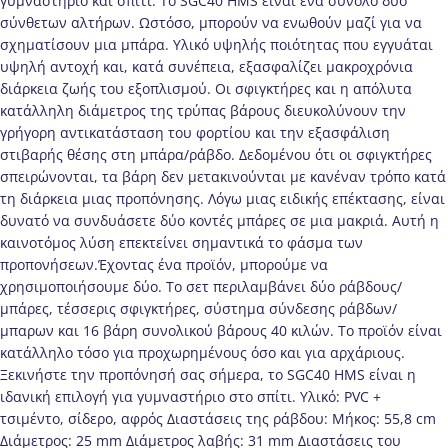
γυμναστήριο και σπίτι. Το SGC40 HMS είναι ένα σύνολο δύο
σύνθετων αλτήρων. Ωστόσο, μπορούν να ενωθούν μαζί για να
σχηματίσουν μια μπάρα. Υλικό υψηλής ποιότητας που εγγυάται
υψηλή αντοχή και, κατά συνέπεια, εξασφαλίζει μακροχρόνια
διάρκεια ζωής του εξοπλισμού. Οι σφιγκτήρες και η απόλυτα
κατάλληλη διάμετρος της τρύπας βάρους διευκολύνουν την
γρήγορη αντικατάσταση του φορτίου και την εξασφάλιση
στιβαρής θέσης στη μπάρα/ράβδο. Δεδομένου ότι οι σφιγκτήρες
σπειρώνονται, τα βάρη δεν μετακινούνται με κανέναν τρόπο κατά
τη διάρκεια μιας προπόνησης. Λόγω μιας ειδικής επέκτασης, είναι
δυνατό να συνδυάσετε δύο κοντές μπάρες σε μια μακριά. Αυτή η
καινοτόμος λύση επεκτείνει σημαντικά το φάσμα των
προπονήσεων.Έχοντας ένα προϊόν, μπορούμε να
χρησιμοποιήσουμε δύο. Το σετ περιλαμβάνει δύο ράβδους/
μπάρες, τέσσερις σφιγκτήρες, σύστημα σύνδεσης ράβδων/
μπαρων και 16 βάρη συνολικού βάρους 40 κιλών. Το προϊόν είναι
κατάλληλο τόσο για προχωρημένους όσο και για αρχάριους.
Ξεκινήστε την προπόνησή σας σήμερα, το SGC40 HMS είναι η
ιδανική επιλογή για γυμναστήριο στο σπίτι. Υλικό: PVC +
τσιμέντο, σίδερο, αφρός Διαστάσεις της ράβδου: Μήκος: 55,8 cm
Διάμετρος: 25 mm Διάμετρος λαβής: 31 mm Διαστάσεις του