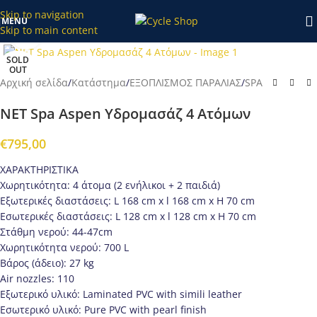
κατάστημα το διάστημα 20/7-27/7 θα επεξεργαστούν απο εμάς
Skip to navigation
MENU
μετά τις 28/7!
Skip to main content
Προβολή
SOLD
OUT
Αρχική σελίδα
/
Κατάστημα
/
ΕΞΟΠΛΙΣΜΟΣ ΠΑΡΑΛΙΑΣ
/
SPA
NET Spa Aspen Υδρομασάζ 4 Ατόμων
€
795,00
ΧΑΡΑΚΤΗΡΙΣΤΙΚΑ
Χωρητικότητα: 4 άτομα (2 ενήλικοι + 2 παιδιά)
Εξωτερικές διαστάσεις: L 168 cm x l 168 cm x H 70 cm
Εσωτερικές διαστάσεις: L 128 cm x l 128 cm x H 70 cm
Στάθμη νερού: 44-47cm
Χωρητικότητα νερού: 700 L
Βάρος (άδειο): 27 kg
Air nozzles: 110
Εξωτερικό υλικό: Laminated PVC with simili leather
Εσωτερικό υλικό: Pure PVC with pearl finish