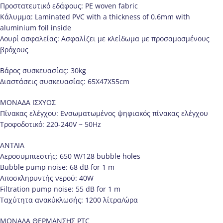
Προστατευτικό εδάφους: PE woven fabric
Κάλυμμα: Laminated PVC with a thickness of 0.6mm with
aluminium foil inside
Λουρί ασφαλείας: Ασφαλίζει με κλείδωμα με προσαμοσμένους
βρόχους
Βάρος συσκευασίας: 30kg
Διαστάσεις συσκευασίας: 65X47X55cm
ΜΟΝΑΔΑ ΙΣΧΥΟΣ
Πίνακας ελέγχου: Ενσωματωμένος ψηφιακός πίνακας ελέγχου
Τροφοδοτικό: 220-240V ~ 50Hz
ΑΝΤΛΙΑ
Αεροσυμπιεστής: 650 W/128 bubble holes
Bubble pump noise: 68 dB for 1 m
Αποσκληρυντής νερού: 40W
Filtration pump noise: 55 dB for 1 m
Ταχύτητα ανακύκλωσής: 1200 λίτρα/ώρα
ΜΟΝΑΔΑ ΘΕΡΜΑΝΣΗΣ PTC