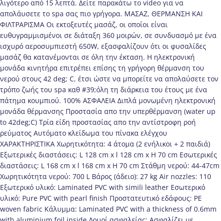
λιγότερο από 15 λεπτά. Δείτε παρακάτω το video για να
απολάυσετε το spa σας πιο γρήγορα. ΜΑΣΑΖ, ΘΕΡΜΑΝΣΗ ΚΑΙ
ΦΙΛΤΡΑΡΙΣΜΑ Οι εκτοξευτές μασάζ, οι οποίοι είναι
ευθυγραμμισμένοι σε διάταξη 360 μοιρών, σε συνδυασμό με ένα
ισχυρό αεροσυμπιεστή 650W, εξασφαλίζουν ότι οι φυσαλίδες
μασάζ θα κατανέμονται σε όλη την έκταση. Η ηλεκτρονική
μονάδα κινητήρα επιτρέπει επίσης τη γρήγορη θέρμανση του
νερού στους 42 deg; C, έτσι ώστε να μπορείτε να απολαύσετε τον
τρόπο ζωής του spa καθ #39;όλη τη διάρκεια του έτους με ένα
πάτημα κουμπιού. 100% ΑΣΦΑΛΕΙΑ Διπλά μονωμένη ηλεκτρονική
μονάδα θέρμανσης Προστασία απο την υπερθέρμανση (water up
to 42deg;C) Τρία είδη προστασίας απο την αντίστροφη ροή
ρεύματος Αυτόματο κλείδωμα του πίνακα ελέγχου
ΧΑΡΑΚΤΗΡΙΣΤΙΚΑ Χωρητικότητα: 4 άτομα (2 ενήλικοι + 2 παιδιά)
Εξωτερικές διαστάσεις: L 128 cm x l 128 cm x H 70 cm Εσωτερικές
διαστάσεις: L 168 cm x l 168 cm x H 70 cm Στάθμη νερού: 44-47cm
Χωρητικότητα νερού: 700 L Βάρος (άδειο): 27 kg Air nozzles: 110
Εξωτερικό υλικό: Laminated PVC with simili leather Εσωτερικό
υλικό: Pure PVC with pearl finish Προστατευτικό εδάφους: PE
woven fabric Κάλυμμα: Laminated PVC with a thickness of 0.6mm
with aluminium foil inside Λουρί ασφαλείας: Ασφαλίζει με