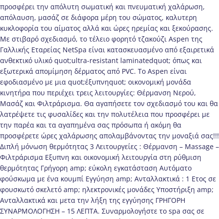
προσφέρει την απόλυτη σωματική και πνευματική χαλάρωση,
απόλαυση, μασάζ σε διάφορα μέρη του σώματος, καλυτερη
κυκλοφορία του αίματος αλλά και ώρες ηρεμίας και ξεκούρασης.
Με στιβαρό σχεδιασμό, το τέλειο φορητό τζακούζι Aspen της
Γαλλικής Εταρείας NetSpa είναι κατασκευασμένο από εξαιρετικά
ανθεκτικό υλικό quot;ultra-resistant laminatedquot; όπως και
εξωτερικά απομίμηση δέρματος από PVC. To Aspen είναι
εφοδιασμένο με μια quot;έξυπνηquot; οικονομική μονάδα
κινητήρα που περιέχει τρεις λειτουργίες: Θέρμανση Νερού,
Μασάζ και Φιλτράρισμα. Θα αγαπήσετε τον σχεδιασμό του και θα
λατρέψετε τις φυσαλίδες και την πολυτέλεια που προσφέρει με
την παρέα και τα αγαπημένα σας πρόσωπα ή ακόμη θα
προσφέρετε ώρες χαλάρωσης απολαμβάνοντας την μοναξιά σας!!!
Διπλή μόνωση θερμότητας 3 Λειτουργείες : Θέρμανση – Massage –
Φιλτράρισμα Εξυπνη και οικονομική λειτουργία στη ρύθμιση
θερμότητας Γρήγορη amp; εύκολη εγκατάσταση Αυτόματο
φούσκωμα με ένα κουμπί Εγγύηση amp; Ανταλλακτικά : 1 Ετος σε
φουσκωτό σκελετό amp; ηλεκτρονικές μονάδες Υποστήριξη amp;
Ανταλλακτικά και μετα την λήξη της εγγύησης ΓΡΗΓΟΡΗ
ΣΥΝΑΡΜΟΛΟΓΗΣΗ – 15 ΛΕΠΤΑ. Συναρμολογήστε το spa σας σε