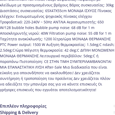
κλείδωμα με προσαμοσμένους βρόχους Βάρος συσκευασίας: 30kg
Διαστάσεις συσκευασίας: 65X47X55cm ΜΟΝΑΔΑ ΙΣΧΥΟΣ Πίνακας
ελέγχου: Ενσωματωμένος ψηφιακός πίνακας ελέγχου
Τροφοδοτικό: 220-240V ~ 50Hz ΑΝΤΛΙΑ Αεροσυμπιεστής: 650
W/128 bubble holes Bubble pump noise: 68 dB for 1 m
Αποσκληρυντής νερού: 40W Filtration pump noise: 55 dB for 1 m
Ταχύτητα ανακύκλωσής: 1200 λίτρα/ώρα ΜΟΝΑΔΑ ΘΕΡΜΑΝΣΗΣ
PTC Power output: 1500 W Αυξηση θερμοκρασίας: 1.5deg;C ndash;
2.5deg;C/ώρα Μέγιστη θερμοκρασία: 42 deg;C ΔΙΠΛΗ ΜΟΝΩΜΕΝΗ
ΜΟΝΑΔΑ ΘΕΡΜΑΝΣΗΣ Λειτουργικό περιβάλλον: 5deg;C ή
παραπάνω Πιστοποίηση: CE ΣΤΗΝ ΤΙΜΗ ΣΥΜΠΕΡΙΛΑΜΒΑΝΟΝΤΑΙ
ΜΙΑ ΕΠΑΝΑΣΤΑΤΙΚΗ ΛΥΣΗ After-Sale Μια διαδικασία που είναι
εύκολη για οποιονδήποτε να ακολουθήσει! Δεν χρειάζεται
συντήρηση ή τροποποίηση του προϊόντος Δεν χρειάζεται πλέον
να αδειάζετε την μπανιέρα σας για να κάνετε επισκευές Οι
γρήγορες επισκευές που εγγυάται αποτελεσματικότητα!
Επιπλέον πληροφορίες
Shipping & Delivery