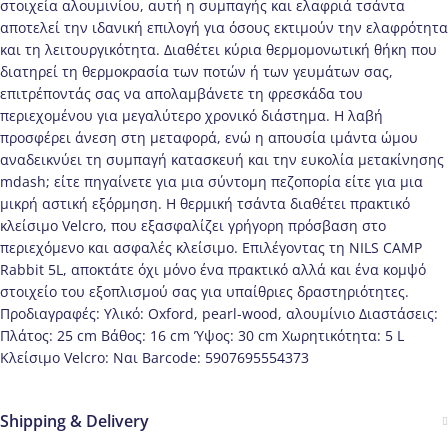
στοιχεία αλουμινίου, αυτή η συμπαγής και ελαφριά τσάντα
αποτελεί την ιδανική επιλογή για όσους εκτιμούν την ελαφρότητα
και τη λειτουργικότητα. Διαθέτει κύρια θερμομονωτική θήκη που
διατηρεί τη θερμοκρασία των ποτών ή των γευμάτων σας,
επιτρέποντάς σας να απολαμβάνετε τη φρεσκάδα του
περιεχομένου για μεγαλύτερο χρονικό διάστημα. Η λαβή
προσφέρει άνεση στη μεταφορά, ενώ η απουσία ιμάντα ώμου
αναδεικνύει τη συμπαγή κατασκευή και την ευκολία μετακίνησης
mdash; είτε πηγαίνετε για μια σύντομη πεζοπορία είτε για μια
μικρή αστική εξόρμηση. Η θερμική τσάντα διαθέτει πρακτικό
κλείσιμο Velcro, που εξασφαλίζει γρήγορη πρόσβαση στο
περιεχόμενο και ασφαλές κλείσιμο. Επιλέγοντας τη NILS CAMP
Rabbit 5L, αποκτάτε όχι μόνο ένα πρακτικό αλλά και ένα κομψό
στοιχείο του εξοπλισμού σας για υπαίθριες δραστηριότητες.
Προδιαγραφές: Υλικό: Oxford, pearl-wood, αλουμίνιο Διαστάσεις:
Πλάτος: 25 cm Βάθος: 16 cm Ύψος: 30 cm Χωρητικότητα: 5 L
Κλείσιμο Velcro: Ναι Barcode: 5907695554373
Shipping & Delivery