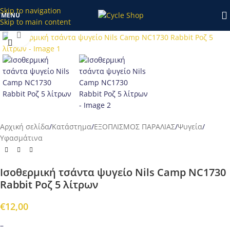
κατάστημα το διάστημα 20/7-27/7 θα επεξεργαστούν απο εμάς
Skip to navigation
MENU
μετά τις 28/7!
Skip to main content
Προβολή
Αρχική σελίδα
/
Κατάστημα
/
ΕΞΟΠΛΙΣΜΟΣ ΠΑΡΑΛΙΑΣ
/
Ψυγεία
/
Υφασμάτινα
Ισοθερμική τσάντα ψυγείο Nils Camp NC1730
Rabbit Ροζ 5 λίτρων
€
12,00
–