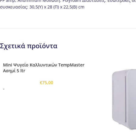
PP amp; Alluminium Μόνωση: Polyfoam Διαστάσεις: Εσωτερικές διαστά
συσκευασίας: 30,5(Υ) x 28 (Π) x 22,5(B) cm
Σχετικά προϊόντα
Mini Ψυγείο Καλλυντικών TempMaster
Ασημί 5 ltr
€
75,00
-