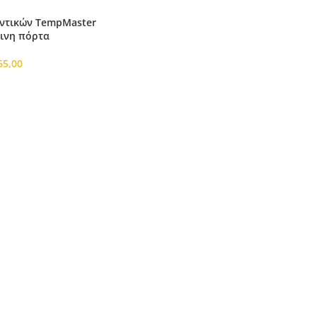
υντικών TempMaster
λινη πόρτα
65,00