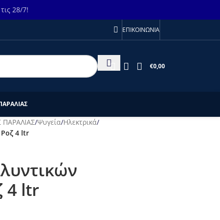
ις 28/7!
ΕΠΙΚΟΙΝΩΝΙΑ
€
0,00
ΠΑΡΑΛΙΑΣ
 ΠΑΡΑΛΙΑΣ
/
Ψυγεία
/
Ηλεκτρικά
/
οζ 4 ltr
λλυντικών
4 ltr