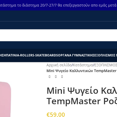
τάστημα το διάστημα 20/7-27/7 θα επεξεργαστούν απο εμάς μετά τ
ΗΣΗ
ΠΑΤΙΝΙΑ-ROLLERS-SKATEBOARDS
ΟΡΓΑΝΑ ΓΥΜΝΑΣΤΙΚΗΣ
ΕΞΟΠΛΙΣΜΟΣ 
Αρχική σελίδα
/
Κατάστημα
/
ΕΞΟΠΛΙΣΜΟΣ
Mini Ψυγείο Καλλυντικών TempMaster Ρ
Mini Ψυγείο Κα
TempMaster Ροζ 
€
59,00