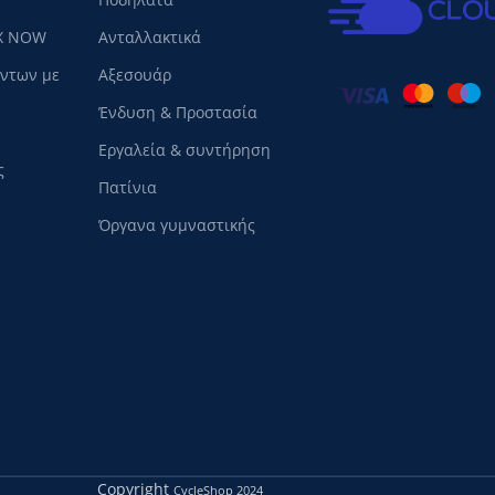
X NOW
Ανταλλακτικά
όντων με
Αξεσουάρ
Ένδυση & Προστασία
Εργαλεία & συντήρηση
ς
Πατίνια
Όργανα γυμναστικής
Copyright
CycleShop
2024