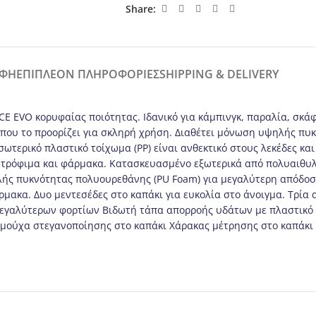
Share:
ΑΦΉ
ΕΠΙΠΛΈΟΝ ΠΛΗΡΟΦΟΡΊΕΣ
SHIPPING & DELIVERY
CE EVO κορυφαίας ποιότητας. Ιδανικό για κάμπινγκ, παραλία, σκά
) που το προορίζει για σκληρή χρήση. Διαθέτει μόνωση υψηλής π
σωτερικό πλαστικό τοίχωμα (PP) είναι ανθεκτικό στους λεκέδες κα
, τρόφιμα και φάρμακα. Κατασκευασμένο εξωτερικά από πολυαιθυλ
ής πυκνότητας πολυουρεθάνης (PU Foam) για μεγαλύτερη απόδοση.
ρμακα. Δυο μεντεσέδες στο καπάκι για ευκολία στο άνοιγμα. Tρία 
μεγαλύτερων φορτίων Βιδωτή τάπα απορροής υδάτων με πλαστικό 
ιμούχα στεγανοποίησης στο καπάκι Χάρακας μέτρησης στο καπάκι τ