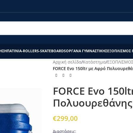
τάστημα το διάστημα 20/7-27/7 θα επεξεργαστούν απο εμάς μετά τ
ΗΣΗ
ΠΑΤΙΝΙΑ-ROLLERS-SKATEBOARDS
ΟΡΓΑΝΑ ΓΥΜΝΑΣΤΙΚΗΣ
ΕΞΟΠΛΙΣΜΟΣ 
Αρχική σελίδα
/
Κατάστημα
/
ΕΞΟΠΛΙΣΜΟΣ
FORCE Evo 150ltr με Αφρό Πολυουρεθά
FORCE Evo 150lt
Πολυουρεθάνης
€
299,00
Διαστάσεις: