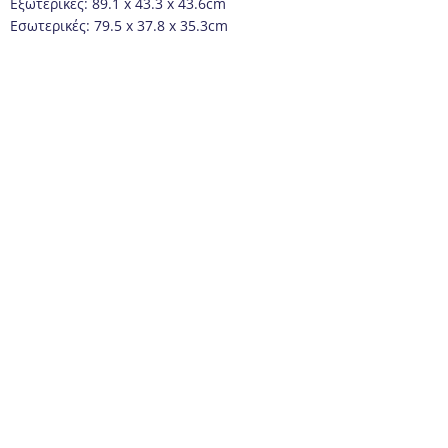
Εξωτερικές: 89.1 x 43.3 x 43.6cm
Εσωτερικές: 79.5 x 37.8 x 35.3cm
Πάχος τοιχώματος: 3 cm
Βάρος: 8.9kg
Συσκευασία: Χαρτοκιβώτιο