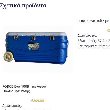
Σχετικά προϊόντα
FORCE Evo 10ltr μ
€
Διαστάσεις:
Εξωτερικές: 37.2 x 
Εσωτερικές: 31 x 17
Πάχος τοιχώματος:
Βάρος: 1.25g
Συσκευασία: Χαρτο
FORCE Evo 100ltr με Αφρό
Πολυουρεθάνης
€
209,00
Διαστάσεις: