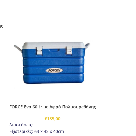
ης
FORCE Evo 60ltr με Αφρό Πολυουρεθάνης
FORCE Evo 85lt
€
135,00
Διαστάσεις:
Διαστάσεις:
Εξωτερικές: 63 x 43 x 40cm
Εξωτερικές: 78 x