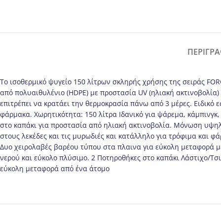
ΠΕΡΙΓΡ
Το ισοθερμικό ψυγείο 150 λίτρων σκληρής χρήσης της σειράς FOR
από πολυαιθυλένιο (HDPE) με προστασία UV (ηλιακή ακτινοβολία
επιτρέπει να κρατάει την θερμοκρασία πάνω από 3 μέρες. Eιδικό ε
φάρμακα. Χωρητικότητα: 150 λίτρα Ιδανικό για ψάρεμα, κάμπινγκ
στο καπάκι για προστασία από ηλιακή ακτινοβολία. Mόνωση υψηλ
στους λεκέδες και τις μυρωδιές και κατάλληλο για τρόφιμα και φά
Δυο χειρολαβές βαρέου τύπου στα πλαινα για εύκολη μεταφορά 
νερού και εύκολο πλύσιμο. 2 Ποτηροθήκες στο καπάκι Λάστιχο/Τσ
εύκολη μεταφορά από ένα άτομο