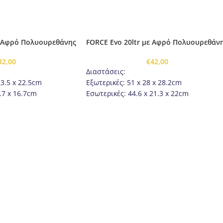
ε Αφρό Πολυουρεθάνης
FORCE Evo 20ltr με Αφρό Πολυουρεθάν
32,00
€
42,00
Διαστάσεις:
23.5 x 22.5cm
Εξωτερικές: 51 x 28 x 28.2cm
.7 x 16.7cm
Εσωτερικές: 44.6 x 21.3 x 22cm
 2.8 cm
Πάχος τοιχώματος: 2.8 cm
Βάρος: 2.1kg
κιβώτιο
Συσκευασία: Χαρτοκιβώτιο