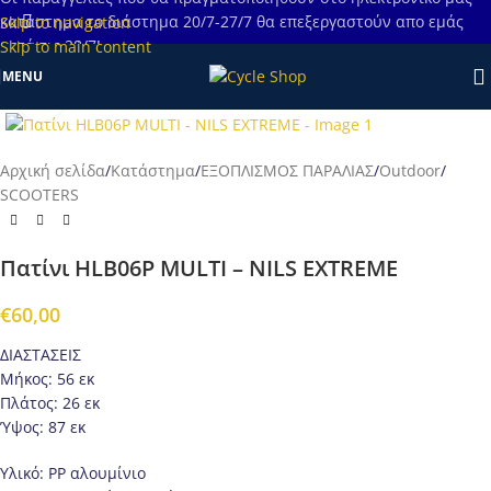
κατάστημα το διάστημα 20/7-27/7 θα επεξεργαστούν απο εμάς
Skip to navigation
μετά τις 28/7!
Skip to main content
MENU
Προβολή
Αρχική σελίδα
/
Κατάστημα
/
ΕΞΟΠΛΙΣΜΟΣ ΠΑΡΑΛΙΑΣ
/
Outdoor
/
SCOOTERS
Πατίνι HLB06P MULTI – NILS EXTREME
€
60,00
ΔΙΑΣΤΑΣΕΙΣ
Μήκος: 56 εκ
Πλάτος: 26 εκ
Ύψος: 87 εκ
Υλικό: PP αλουμίνιο