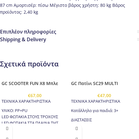
87 cm Αμορτισέρ: πίσω Μέγιστο βάρος χρήστη: 80 kg Βάρος
προϊόντος: 2,40 kg
Επιπλέον πληροφορίες
Shipping & Delivery
Σχετικά προϊόντα
GC SCOOTER FUN X8 Μπλε
GC Πατίνι SC29 MULTI
€
67,00
€
47,00
ΤΕΧΝΙΚΑ ΧΑΡΑΚΤΗΡΙΣΤΙΚΑ
ΤΕΧΝΙΚΑ ΧΑΡΑΚΤΗΡΙΣΤΙΚΑ
ΥΛΙΚΟ: PP+PU
Κατάλληλο για παιδιά: 3+
LED ΦΩΤΑΚΙΑ ΣΤΟΥΣ ΤΡΟΧΟΥΣ
ΔΙΑΣΤΑΣΕΙΣ
LED ΦΩΤΑΚΙΑ ΣΤΑ ΠΛΑΙΝΑ ΤΗΣ
Μήκος: 55 εκ
ΠΛΑΤΦΟΡΜΑΣ ΚΑΙ ΑΠΟ ΤΙΣ ΔΥΟ
Πλάτος: 22 εκ
ΠΛΕΥΡΕΣ
Ελάχιστο Ύψος: 67 εκ