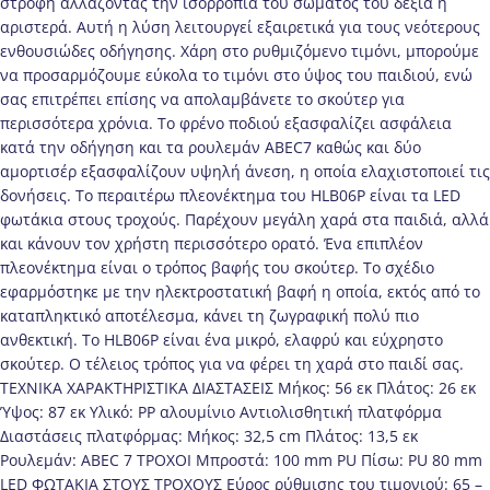
στροφή αλλάζοντας την ισορροπία του σωματός του δεξιά ή
αριστερά. Αυτή η λύση λειτουργεί εξαιρετικά για τους νεότερους
ενθουσιώδες οδήγησης. Χάρη στο ρυθμιζόμενο τιμόνι, μπορούμε
να προσαρμόζουμε εύκολα το τιμόνι στο ύψος του παιδιού, ενώ
σας επιτρέπει επίσης να απολαμβάνετε το σκούτερ για
περισσότερα χρόνια. Το φρένο ποδιού εξασφαλίζει ασφάλεια
κατά την οδήγηση και τα ρουλεμάν ABEC7 καθώς και δύο
αμορτισέρ εξασφαλίζουν υψηλή άνεση, η οποία ελαχιστοποιεί τις
δονήσεις. Το περαιτέρω πλεονέκτημα του HLB06P είναι τα LED
φωτάκια στους τροχούς. Παρέχουν μεγάλη χαρά στα παιδιά, αλλά
και κάνουν τον χρήστη περισσότερο ορατό. Ένα επιπλέον
πλεονέκτημα είναι ο τρόπος βαφής του σκούτερ. Το σχέδιο
εφαρμόστηκε με την ηλεκτροστατική βαφή η οποία, εκτός από το
καταπληκτικό αποτέλεσμα, κάνει τη ζωγραφική πολύ πιο
ανθεκτική. Το HLB06P είναι ένα μικρό, ελαφρύ και εύχρηστο
σκούτερ. Ο τέλειος τρόπος για να φέρει τη χαρά στο παιδί σας.
ΤΕΧΝΙΚΑ ΧΑΡΑΚΤΗΡΙΣΤΙΚΑ ΔΙΑΣΤΑΣΕΙΣ Μήκος: 56 εκ Πλάτος: 26 εκ
Ύψος: 87 εκ Υλικό: PP αλουμίνιο Αντιολισθητική πλατφόρμα
Διαστάσεις πλατφόρμας: Μήκος: 32,5 cm Πλάτος: 13,5 εκ
Ρουλεμάν: ABEC 7 ΤΡΟΧΟΙ Μπροστά: 100 mm PU Πίσω: PU 80 mm
LED ΦΩΤΑΚΙΑ ΣΤΟΥΣ ΤΡΟΧΟΥΣ Εύρος ρύθμισης του τιμονιού: 65 –