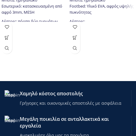
Μπότα: ημι-μαλακό
Μπότα: ημι-μαλακό
Εσωτερικό: κατασκευασμένη από
Footbed: Υλικό EVA, αφρός υψηλής
αφρό 3mm, MESH
πυκνότητας
Δέστρες: πόρπη δύο τμημάτων,
Δέστρες:
ιμάντα velcro, δέσιμο/κορδόνια
πόρπη δύο τμημάτων
Skate skid: υψηλής ποιότητας
ιμάντα Velcro
ανοξείδωτο ατσάλι
κορδόνια
Υλικό: PP
Παγοπέδιλα: υψηλής ποιότητας
Τροχοί :PVC 70mm / 82A
ανοξείδωτο ατσάλι
Ρουλεμάν: ABEC 5
Inline Skates: αλουμίνιο
Φρένο: PP
Τροχοί:
Κουμπί για ρύθμιση του μεγέθους
PU 64mm / 82A (S)
(35-38)
PU 70mm / 82A (Μ)
PU 72mm / 82A (L)
Χαμηλό κόστος αποστολής
Ρουλεμάν: ABEC 7
Κουμπί προσαρμογής μεγέθους
Γρήγορες και οικονομικές αποστολές με ασφάλεια
Μεγάλη ποικιλία σε ανταλλακτικά και
εργαλεία
Ανακαλυψτε όλα μας τα προιόντα