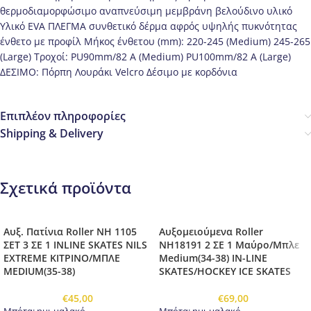
θερμοδιαμορφώσιμο αναπνεύσιμη μεμβράνη βελούδινο υλικό
Υλικό EVA ΠΛΕΓΜΑ συνθετικό δέρμα αφρός υψηλής πυκνότητας
ένθετο με προφίλ Μήκος ένθετου (mm): 220-245 (Medium) 245-265
(Large) Τροχοί: PU90mm/82 A (Medium) PU100mm/82 A (Large)
ΔΕΣΙΜΟ: Πόρπη Λουράκι Velcro Δέσιμο με κορδόνια
Επιπλέον πληροφορίες
Shipping & Delivery
Σχετικά προϊόντα
Αυξ. Πατίνια Roller NH 1105
Αυξομειούμενα Roller
ΣΕΤ 3 ΣΕ 1 INLINE SKATES NILS
NH18191 2 ΣΕ 1 Μαύρο/Μπλε
EXTREME ΚΙΤΡΙΝΟ/ΜΠΛΕ
Medium(34-38) IN-LINE
MEDIUM(35-38)
SKATES/HOCKEY ICE SKATES
€
45,00
€
69,00