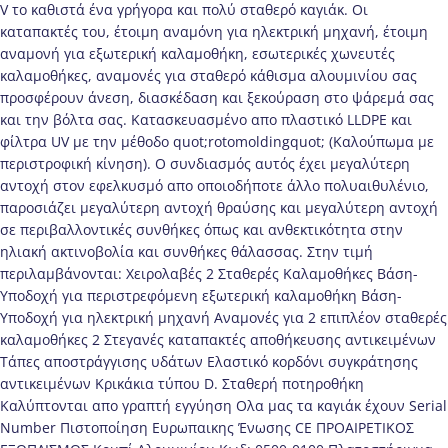
V το καθιστά ένα γρήγορα και πολύ σταθερό καγιάκ. Οι
καταπακτές του, έτοιμη αναμόνη για ηλεκτρική μηχανή, έτοιμη
αναμονή για εξωτερική καλαμοθήκη, εσωτερικές χωνευτές
καλαμοθήκες, αναμονές για σταθερό κάθισμα αλουμινίου σας
προσφέρουν άνεση, διασκέδαση και ξεκούραση στο ψάρεμά σας
και την βόλτα σας. Κατασκευασμένο απο πλαστικό LLDPE και
φίλτρα UV με την μέθοδο quot;rotomoldingquot; (Καλούπωμα με
περιστροφική κίνηση). Ο συνδιασμός αυτός έχει μεγαλύτερη
αντοχή στον εφελκυσμό απο οποιοδήποτε άλλο πολυαιθυλένιο,
παροσιάζει μεγαλύτερη αντοχή θραύσης και μεγαλύτερη αντοχή
σε περιβαλλοντικές συνθήκες όπως και ανθεκτικότητα στην
ηλιακή ακτινοβολία και συνθήκες θάλασσας. Στην τιμή
περιλαμβάνονται: Xειρολαβές 2 Σταθερές Καλαμοθήκες Βάση-
Υποδοχή για περιστρεφόμενη εξωτερική καλαμοθήκη Βάση-
Υποδοχή για ηλεκτρική μηχανή Αναμονές για 2 επιπλέον σταθερές
καλαμοθήκες 2 Στεγανές καταπακτές αποθήκευσης αντικειμένων
Τάπες αποστράγγισης υδάτων Ελαστικό κορδόνι συγκράτησης
αντικειμένων Κρικάκια τύπου D. Σταθερή ποτηροθήκη
Καλύπτονται απο γραπτή εγγύηση Ολα μας τα καγιάκ έχουν Serial
Number Πιστοποίηση Ευρωπαικης Ένωσης CE ΠΡΟΑΙΡΕΤΙΚΟΣ