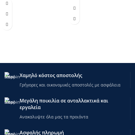
Βάρος: 19kg
Ωφέλιμο βάρος: 150kg
Ωφέλιμο βάρος: 130kg
Διαθέσιμα χρώματα: Μπλέ/Μαύρο,
Διαθέσιμα χρώματα: Πράσινο/
Παραλλαγής Πράσινο (Πρασινο/
Άσπρο/Μαύρο, Κόκκινο/Άσπρο/
Μαυρο/λευκο), Κόκκινο/Μαύρο
Μαύρο, Χακί Παραλλαγής (Χακί/
Λευκό).
Χαμηλό κόστος αποστολής
Γρήγορες και οικονομικές αποστολές με ασφάλεια
Μεγάλη ποικιλία σε ανταλλακτικά και
εργαλεία
Ανακαλυψτε όλα μας τα προιόντα
Ασφαλής πληρωμή