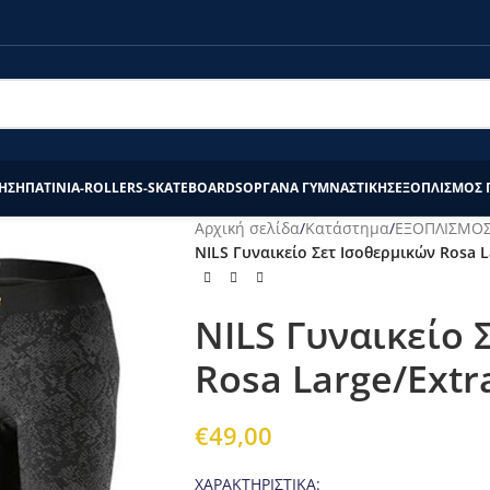
τάστημα το διάστημα 20/7-27/7 θα επεξεργαστούν απο εμάς μετά τ
ΗΣΗ
ΠΑΤΙΝΙΑ-ROLLERS-SKATEBOARDS
ΟΡΓΑΝΑ ΓΥΜΝΑΣΤΙΚΗΣ
ΕΞΟΠΛΙΣΜΟΣ 
Αρχική σελίδα
/
Κατάστημα
/
ΕΞΟΠΛΙΣΜΟΣ
NILS Γυναικείο Σετ Ισοθερμικών Rosa L
NILS Γυναικείο 
Rosa Large/Extr
€
49,00
ΧΑΡΑΚΤΗΡΙΣΤΙΚΑ: