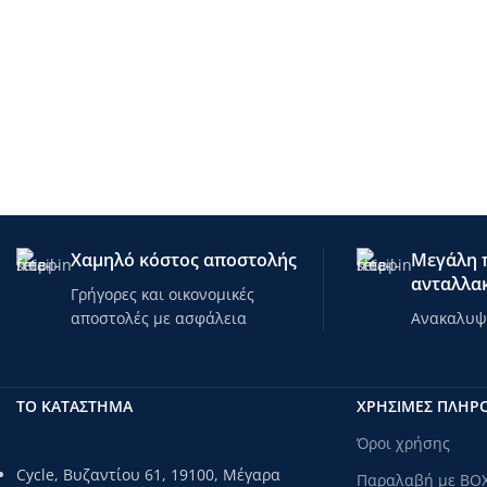
χειμερινά σπορ
χειμερινά σπορ
ποδόσφαιρο
ποδόσφαιρο
ποδηλασία
ποδηλασία
περπάτημα
περπάτημα
Χαμηλό κόστος αποστολής
Μεγάλη π
ανταλλακ
Γρήγορες και οικονομικές
αποστολές με ασφάλεια
Ανακαλυψτ
ΤΟ ΚΑΤΑΣΤΗΜΑ
ΧΡΗΣΙΜΕΣ ΠΛΗΡ
Όροι χρήσης
Cycle, Βυζαντίου 61, 19100, Μέγαρα
Παραλαβή με BO