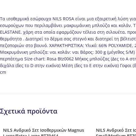
Τα ισοθερμικά εσώρουχα NILS ROSA είναι μια εξαιρετική λύση για
εσωρούχων που περιλαμβάνει μακρυμάνικη μπλούζα και κολάν. Τ
ELASTANE, χάρη στα οποία εφαρμόζουν τέλεια στη σιλουέτα, προ
θερμότητα . Διατηρεί το δέρμα σας στεγνό και διατηρεί τη βέλτ
πεζοποριών στο βουνό. ΧΑΡΑΚΤΗΡΙΣΤΙΚΑ: Υλικό: 66% POLYAMIDE,
Μακρυμάνικη μπλούζα: ναι κολάν: ναι Βάρος: 300 g (μέγεθος S/M
περπάτημα Size chart: Rosa Btz0062 Μήκος μπλούζας (Δες το Α στη
διχάλα (δες το D στην εικόνα) Μέση (δες το Ε στην εικόνα) Γοφοι
cm
Σχετικά προϊόντα
NILS Ανδρικό Σετ Ισοθερμικών Magnus
NILS Ανδρικό Σετ 
Large/Extra Large BTZ0464
Small/Medium BTZ