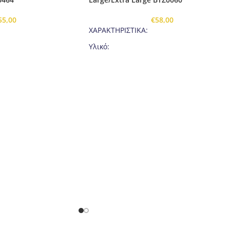
55,00
€
58,00
ΧΑΡΑΚΤΗΡΙΣΤΙΚΑ:
Υλικό:
6% POLYESTER και 8%
92% POLYAMIDE, 2% POLYESTER και 6%
ELASTANE
310 g/m2
Grammage: 245 - 280 g/m2
rd 100
OEKO-TEX® Standard 100
ι:
Το σετ περιλαμβάνει:
ζα: ναι
Μακρυμάνικη μπλούζα: ναι
κολάν: ναι
Βάρος:
400 g (μέγεθος S/M)
490 g (μέγεθος L/XL)
Προβλεπόμενη χρήση:
ση:
Προβλεπόμενη χρήση:
πεζοπορία