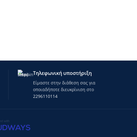
υπαίθριο τρέξιμο
Προβλεπόμενη χ
χειμερινά σπορ
πεζοπορία
ποδόσφαιρο
υπαίθριο τρέξιμ
ποδηλασία
ποδόσφαιρο
περπάτημα
σκανδιναβικό π
χειμερινά σπορ
ποδηλασία
Τηλεφωνική υποστήριξη
Είμαστε στην διάθεση σας για
οποιαδήποτε διευκρίνιση στο
2296110114