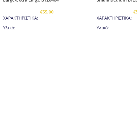
€
55,00
€
ΧΑΡΑΚΤΗΡΙΣΤΙΚΑ:
ΧΑΡΑΚΤΗΡΙΣΤΙΚΑ:
Υλικό:
Υλικό:
66% POLYAMIDE, 26% POLYESTER και 8%
66% POLYAMIDE, 2
ELASTANE
ELASTANE
Grammager: 265 - 310 g/m2
Grammager: 265 - 
OEKO-TEX® Standard 100
OEKO-TEX® Standa
Το σετ περιλαμβάνει:
Το σετ περιλαμβάνε
Μακρυμάνικη μπλούζα: ναι
Μακρυμάνικη μπλού
κολάν: ναι
κολάν: ναι
Βάρος:
Βάρος:
400 g (μέγεθος S/M)
400 g (μέγεθος S/M)
490 g (μέγεθος L/XL)
490 g (μέγεθος L/XL)
Προβλεπόμενη χρήση:
Προβλεπόμενη χρή
πεζοπορία
πεζοπορία
υπαίθριο τρέξιμο
υπαίθριο τρέξιμο