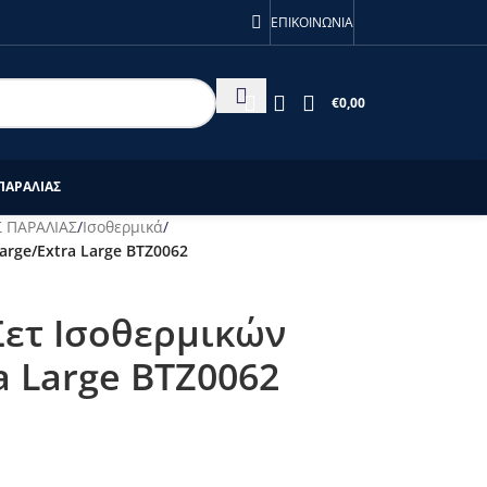
ις 28/7!
ΕΠΙΚΟΙΝΩΝΙΑ
€
0,00
ΠΑΡΑΛΙΑΣ
 ΠΑΡΑΛΙΑΣ
/
Ισοθερμικά
/
arge/Extra Large BTZ0062
Σετ Ισοθερμικών
a Large BTZ0062