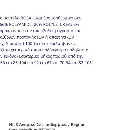
ο μοντέλο ROSA είναι ένα ισοθερμικό σετ
 66% POLYAMIDE, 26% POLYESTER και 8%
πομακρύνουν την υπερβολική υγρασία και
 υπαίθριων προπονήσεων ή απαιτητικών
; Standard 100 Το σετ περιλαμβάνει:
τρέξιμο χειμερινά σπορ ποδόσφαιρο ποδηλασία
ην εικόνα) Εσωτερικο μήκος ποδιού από την
XL 66 cm 86-104 cm 92 cm 67 cm 70-94 cm 82-108
NILS Ανδρικό Σετ Ισοθερμικών Ragnar
Small/Medium BTZ0060