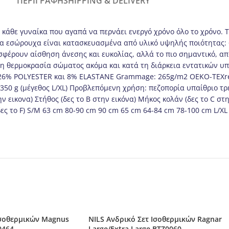
ΠΕΡΙΓΡΑΦΉ
SHIPPING & DELIVERY
 κάθε γυναίκα που αγαπά να περνάει ενεργό χρόνο όλο το χρόνο. Τ
α εσώρουχα είναι κατασκευασμένα από υλικό υψηλής ποιότητας:
σφέρουν αίσθηση άνεσης και ευκολίας, αλλά το πιο σημαντικό, α
ιστη θερμοκρασία σώματος ακόμα και κατά τη διάρκεια εντατικών
 26% POLYESTER και 8% ELASTANE Grammage: 265g/m2 OEKO-TEXreg
) 350 g (μέγεθος L/XL) Προβλεπόμενη χρήση: πεζοπορία υπαίθριο 
ν εικονα) Στήθος (δες το Β στην εικόνα) Μήκος κολάν (δες το C στ
 (δες το F) S/M 63 cm 80-90 cm 90 cm 65 cm 64-84 cm 78-100 cm L/
Ισοθερμικών Magnus
NILS Ανδρικό Σετ Ισοθερμικών Ragnar
0464
Large/Extra Large BTZ0060