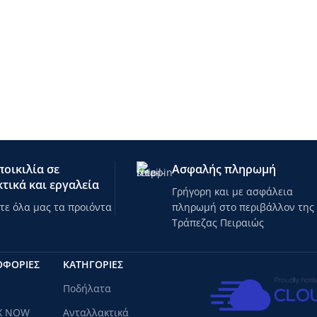
υπαίθριο τρέξιμο
χειμερινά σπορ
ποδόσφαιρο
ποδηλασία
περπάτημα
οικιλία σε
Ασφαλής πληρωμή
τικά και εργαλεία
Γρήγορη και με ασφάλεια
ε όλα μας τα προιόντα
πληρωμή στο περιβάλλον της
Τράπεζας Πειραιώς
ΟΦΟΡΙΕΣ
ΚΑΤΗΓΟΡΊΕΣ
Ποδήλατα
X NOW
Ανταλλακτικά