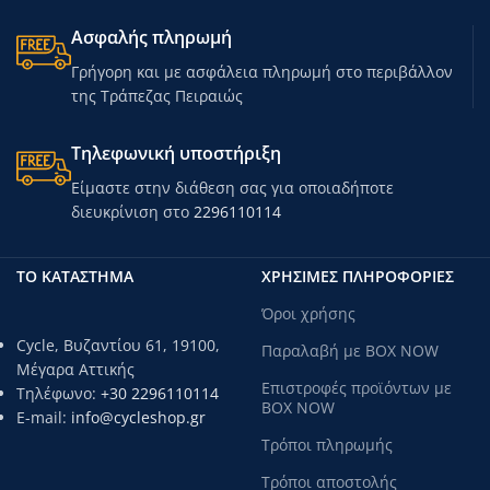
διαμέτρου 15 mm
διαμέτρου 16 mm
Τσάντα: ναι
Τσάντα: ναι
Ασφαλής πληρωμή
Θέση για ένα φλιτζάνι: ναι
Αντιολισθητικά πόδια: ναι
Αντιολισθητικά πόδια: ναι
Θέση για ένα φλιτζάνι: ναι
Γρήγορη και με ασφάλεια πληρωμή στο περιβάλλον
Μέγιστο βάρος χρήστη: 110 kg
Μέγιστο βάρος χρήστη: 130 kg
της Τράπεζας Πειραιώς
Βάρος προϊόντος: 2,2 kg
Βάρος προϊόντος: 3,3 kg
Τηλεφωνική υποστήριξη
Είμαστε στην διάθεση σας για οποιαδήποτε
διευκρίνιση στο
2296110114
ΤΟ ΚΑΤΑΣΤΗΜΑ
ΧΡΗΣΙΜΕΣ ΠΛΗΡΟΦΟΡΙΕΣ
Όροι χρήσης
Cycle, Βυζαντίου 61, 19100,
Παραλαβή με BOX NOW
Μέγαρα Αττικής
Επιστροφές προϊόντων με
Τηλέφωνο:
+30 2296110114
BOX NOW
E-mail:
info@cycleshop.gr
Τρόποι πληρωμής
Τρόποι αποστολής