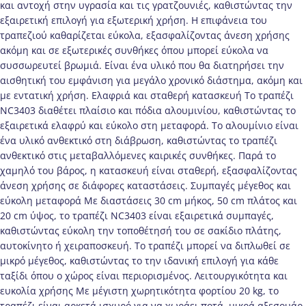
και αντοχή στην υγρασία και τις γρατζουνιές, καθιστώντας την
εξαιρετική επιλογή για εξωτερική χρήση. Η επιφάνεια του
τραπεζιού καθαρίζεται εύκολα, εξασφαλίζοντας άνεση χρήσης
ακόμη και σε εξωτερικές συνθήκες όπου μπορεί εύκολα να
συσσωρευτεί βρωμιά. Είναι ένα υλικό που θα διατηρήσει την
αισθητική του εμφάνιση για μεγάλο χρονικό διάστημα, ακόμη και
με εντατική χρήση. Ελαφριά και σταθερή κατασκευή Το τραπέζι
NC3403 διαθέτει πλαίσιο και πόδια αλουμινίου, καθιστώντας το
εξαιρετικά ελαφρύ και εύκολο στη μεταφορά. Το αλουμίνιο είναι
ένα υλικό ανθεκτικό στη διάβρωση, καθιστώντας το τραπέζι
ανθεκτικό στις μεταβαλλόμενες καιρικές συνθήκες. Παρά το
χαμηλό του βάρος, η κατασκευή είναι σταθερή, εξασφαλίζοντας
άνεση χρήσης σε διάφορες καταστάσεις. Συμπαγές μέγεθος και
εύκολη μεταφορά Με διαστάσεις 30 cm μήκος, 50 cm πλάτος και
20 cm ύψος, το τραπέζι NC3403 είναι εξαιρετικά συμπαγές,
καθιστώντας εύκολη την τοποθέτησή του σε σακίδιο πλάτης,
αυτοκίνητο ή χειραποσκευή. Το τραπέζι μπορεί να διπλωθεί σε
μικρό μέγεθος, καθιστώντας το την ιδανική επιλογή για κάθε
ταξίδι όπου ο χώρος είναι περιορισμένος. Λειτουργικότητα και
ευκολία χρήσης Με μέγιστη χωρητικότητα φορτίου 20 kg, το
τραπέζι είναι αρκετά ισχυρό για να χωράει ποτά, μικρά αξεσουάρ