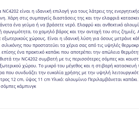
 NC4202 είναι η ιδανική επιλογή για τους λάτρεις της ενεργητική
μνη. Χάρη στις συμπαγείς διαστάσεις της και την ελαφριά κατασκε
ε άνετα ένα γεύμα ή να βράσετε νερό. Ελαφρύ και ανθεκτικό αλου
κή αγωγιμότητα, το χαμηλό βάρος και την αντοχή του στις ζημιές.
 εξωτερικούς χώρους. Είναι η ιδανική λύση για όσους μετράνε κά
 σιλικόνης που προστατεύει τα χέρια σας από τις υψηλές θερμοκ
ι επίσης ένα πρακτικό καπάκι που αποτρέπει την απώλεια θερμότη
θιστά την NC4202 συμβατή με τις περισσότερες σόμπες και καυστ
ξωτερικού χώρου. Το μικρό του μέγεθος και η στιβαρή κατασκευή τ
λάστρα που συνδυάζει την ευκολία χρήσης με την υψηλή λειτουργικό
τρος 12 cm, ύψος 11 cm Υλικό: αλουμίνιο Περιλαμβάνεται καπάκι
 σόμπες κάμπινγκ