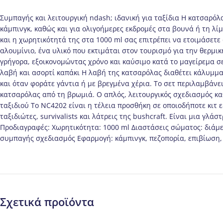
Συμπαγής και λειτουργική ndash; ιδανική για ταξίδια Η κατσαρόλα
κάμπινγκ, καθώς και για ολιγοήμερες εκδρομές στα βουνά ή τη λί
και η χωρητικότητά της στα 1000 ml σας επιτρέπει να ετοιμάσετ
αλουμίνιο, ένα υλικό που εκτιμάται στον τουρισμό για την θερμι
γρήγορα, εξοικονομώντας χρόνο και καύσιμο κατά το μαγείρεμα σε
λαβή και ασορτί καπάκι Η λαβή της κατσαρόλας διαθέτει κάλυμμα
και όταν φοράτε γάντια ή με βρεγμένα χέρια. Το σετ περιλαμβάνε
κατσαρόλας από τη βρωμιά. Ο απλός, λειτουργικός σχεδιασμός κα
ταξιδιού Το NC4202 είναι η τέλεια προσθήκη σε οποιοδήποτε κιτ ε
ταξιδιώτες, survivalists και λάτρεις της bushcraft. Είναι μια γ
Προδιαγραφές: Χωρητικότητα: 1000 ml Διαστάσεις σώματος: διάμε
συμπαγής σχεδιασμός Εφαρμογή: κάμπινγκ, πεζοπορία, επιβίωση,
Σχετικά προϊόντα