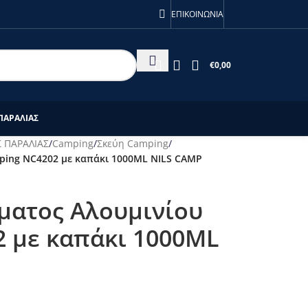
ις 28/7!
ΕΠΙΚΟΙΝΩΝΙΑ
€
0,00
ΠΑΡΑΛΙΑΣ
 ΠΑΡΑΛΙΑΣ
/
Camping
/
Σκεύη Camping
/
ping NC4202 με καπάκι 1000ML NILS CAMP
ματος Αλουμινίου
 με καπάκι 1000ML