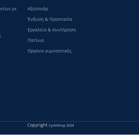
όντων με
Αξεσουάρ
Ένδυση & Προστασία
Εργαλεία & συντήρηση
ς
Πατίνια
Όργανα γυμναστικής
Copyright
CycleShop
2024