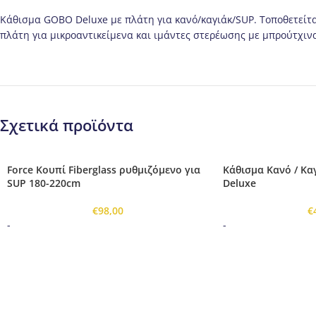
Κάθισμα GOBO Deluxe με πλάτη για κανό/καγιάκ/SUP. Τοποθετείται
πλάτη για μικροαντικείμενα και ιμάντες στερέωσης με μπρούτχιν
Σχετικά προϊόντα
Force Κουπί Fiberglass ρυθμιζόμενο για
Κάθισμα Κανό / Κα
SUP 180-220cm
Deluxe
€
98,00
€
-
-