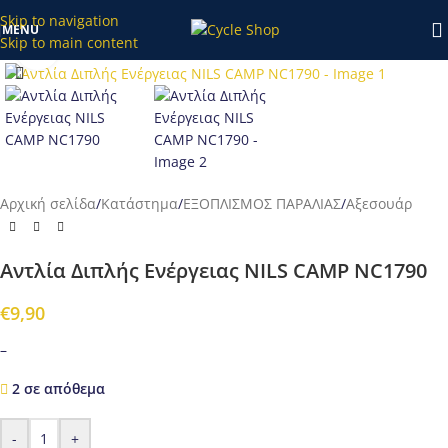
κατάστημα το διάστημα 20/7-27/7 θα επεξεργαστούν απο εμάς
Skip to navigation
MENU
μετά τις 28/7!
Skip to main content
Προβολή
Αρχική σελίδα
/
Κατάστημα
/
ΕΞΟΠΛΙΣΜΟΣ ΠΑΡΑΛΙΑΣ
/
Αξεσουάρ
Αντλία Διπλής Ενέργειας NILS CAMP NC1790
€
9,90
–
2 σε απόθεμα
-
+